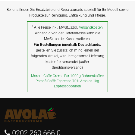
Bei uns finden Sie Ersatzteile und Reparatursets speziell für Ihr Modell sowie
Produkte zur Reinigung, Entkalkung und Pflege.
*
Alle Preise inkl. MwSt., zzgl.
Versandkosten
Abhängig von der Lieferadresse kann die
MwSt. an der Kasse variieren.
Für Bestellungen innerhalb Deutschlands:
Bestellen Sie zusätzlich mind. einen der
folgenden Artikel, wird Ihre gesamte Lieferung
kostenfrei versendet (außer
Speditionsversand)
Moretti Caffe Crema Bar 1000g Bohnenkaffee
Paranà Caffè Espresso 70% Arabica 1kg
Espressobohnen
0202 260 666 0