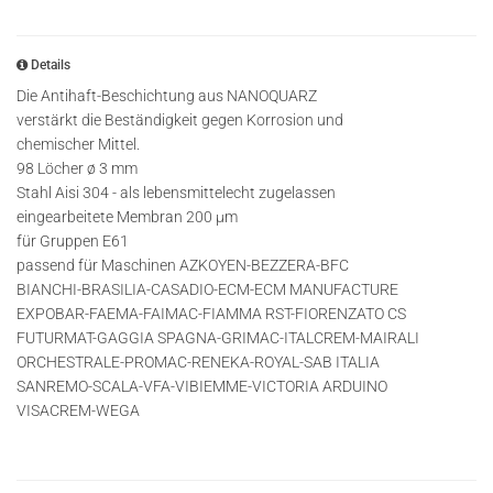
Details
Die Antihaft-Beschichtung aus NANOQUARZ
verstärkt die Beständigkeit gegen Korrosion und
chemischer Mittel.
98 Löcher ø 3 mm
Stahl Aisi 304 - als lebensmittelecht zugelassen
eingearbeitete Membran 200 µm
für Gruppen E61
passend für Maschinen AZKOYEN-BEZZERA-BFC
BIANCHI-BRASILIA-CASADIO-ECM-ECM MANUFACTURE
EXPOBAR-FAEMA-FAIMAC-FIAMMA RST-FIORENZATO CS
FUTURMAT-GAGGIA SPAGNA-GRIMAC-ITALCREM-MAIRALI
ORCHESTRALE-PROMAC-RENEKA-ROYAL-SAB ITALIA
SANREMO-SCALA-VFA-VIBIEMME-VICTORIA ARDUINO
VISACREM-WEGA