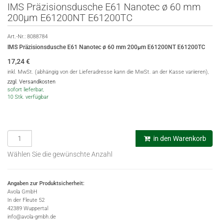
IMS Präzisionsdusche E61 Nanotec ø 60 mm
200µm E61200NT E61200TC
Art.-Nr.:
8088784
IMS Präzisionsdusche E61 Nanotec ø 60 mm 200µm E61200NT E61200TC
17,24
€
inkl. MwSt. (abhängig von der Lieferadresse kann die MwSt. an der Kasse variieren),
zzgl. Versandkosten
sofort lieferbar,
10 Stk. verfügbar
in den Warenkorb
Wählen Sie die gewünschte Anzahl
Angaben zur Produktsicherheit:
Avola GmbH
In der Fleute 52
42389 Wuppertal
info@avola-gmbh.de