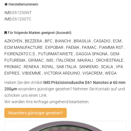
Herstellernummern
IMS
E61200NT
IMS
E61200TC
Für folgende Marken geeignet (Auswahl)
AZKOYEN
,
BEZZERA
,
BFC
,
BIANCHI
,
BRASILIA
,
CASADIO
,
ECM
,
ECM MANUFACTURE
,
EXPOBAR
,
FAEMA
,
FAIMAC
,
FIAMMA RST
,
FIORENZATO C.S.
,
FUTURMAT-ARIETE
,
GAGGIA SPAGNA
,
GEM-
FUTUREMA
,
GRIMAC
,
IMS
,
ITALCREM
,
MAIRALI
,
ORCHESTRALE
,
PROMAC
,
RENEKA
,
ROYAL
,
SAB ITALIA
,
SANREMO
,
SCALA
,
VFA
EXPRES
,
VIBIEMME
,
VICTORIA ARDUINO
,
VISACREM
,
WEGA
Haben Sie den Artikel
IMS Präzisionsdusche E61 Nanotec ø 60 mm
200µm
woanders günstiger gesehen? Nehmen Sie Kontakt auf und
schicken uns einen Link.
Wir werden Ihre Anfrage umgehend bearbeiten.
Woanders günstiger gesehen?