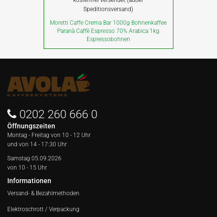
Speditionsversand)
Moretti Caffe Crema Bar 1000g Bohnenkaffee
Paranà Caffè Espresso 70% Arabica 1kg
Espressobohnen
0202 260 666 0
Öffnungszeiten
Montag - Freitag von
10 - 12 Uhr
und von 14 - 17:30 Uhr
Samstag 05.09.2026
von 10 - 15 Uhr
Informationen
Versand- & Bezahlmethoden
Elektroschrott / Verpackung