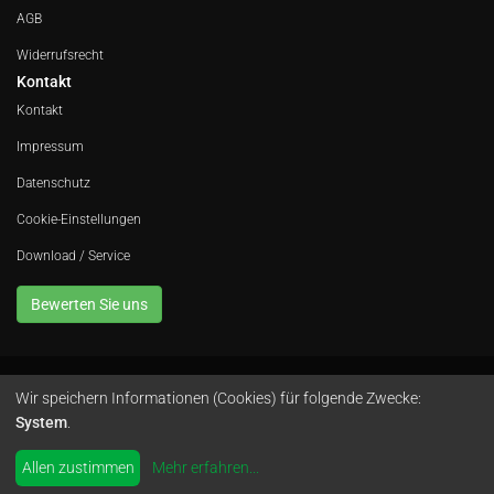
AGB
Widerrufsrecht
Kontakt
Kontakt
Impressum
Datenschutz
Cookie-Einstellungen
Download / Service
Bewerten Sie uns
Wir speichern Informationen (Cookies) für folgende Zwecke:
Avola GmbH • In der Fleute 52 • 42389 Wuppertal • Telefon
0202 260 666 0
•
System
.
Instagram
by
colimori webentwicklung
Allen zustimmen
Mehr erfahren
...