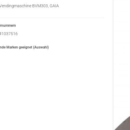
Vendingmaschine BVM303, GAIA
ernummern
41037516
ende Marken geeignet (Auswahl)