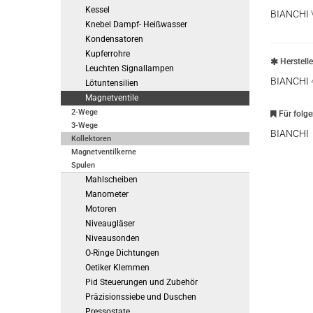
Kessel
BIANCHI
Knebel Dampf- Heißwasser
Kondensatoren
Kupferrohre
Herstell
Leuchten Signallampen
BIANCHI
Lötuntensilien
Magnetventile
2-Wege
Für folg
3-Wege
BIANCHI
Kollektoren
Magnetventilkerne
Spulen
Mahlscheiben
Manometer
Motoren
Niveaugläser
Niveausonden
O-Ringe Dichtungen
Oetiker Klemmen
Pid Steuerungen und Zubehör
Präzisionssiebe und Duschen
Pressostate