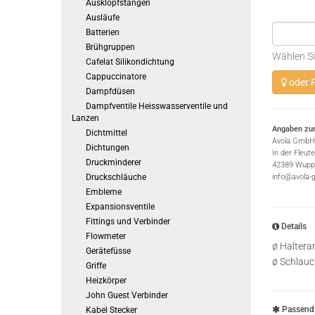
Ausklopfstangen
Ausläufe
Batterien
Brühgruppen
Wählen Si
Cafelat Silikondichtung
Cappuccinatore
oder P
Dampfdüsen
Dampfventile Heisswasserventile und
Lanzen
Angaben zur
Dichtmittel
Avola GmbH
Dichtungen
In der Fleut
Druckminderer
42389 Wuppe
Druckschläuche
info@avola-
Embleme
Expansionsventile
Fittings und Verbinder
Details
Flowmeter
ø Haltera
Gerätefüsse
ø Schlau
Griffe
Heizkörper
John Guest Verbinder
Passend 
Kabel Stecker