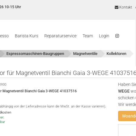
26 10-15 Uhr
Kontakt
resso
Barista Kurs
Reparaturservice
Team
Login
Espressomaschinen-Baugruppen
Magnetventile
Kollektoren
tor für Magnetventil Bianchi Gaia 3-WEGE 4103751
Haben Sie
0930
WEGE
woa
für Magnetventil Bianchi Gaia 3-WEGE 41037516
schicken 
Wir werd
(abhängig von der Lieferadresse kann die MwSt. an der Kasse variieren),
ndkosten
Woande
ar,
gbar