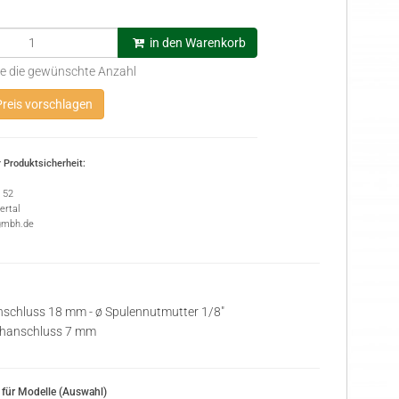
in den Warenkorb
e die gewünschte Anzahl
reis vorschlagen
 Produktsicherheit:
e 52
rtal
gmbh.de
nschluss 18 mm - ø Spulennutmutter 1/8"
chanschluss 7 mm
für Modelle (Auswahl)