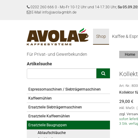
0202 260 666 0
-
Mo-Fr 10-12 Uhr und 14-17:30 Uhr,
Sa 05.09.20
E-Mail info@avola-gmbh.de
Shop
Kaffee & Esp
Für Privat- und Gewerbekunden
Home
Artikelsuche
Kollek
Art.-Nr.:
800
Espressomaschinen / Siebträgermaschinen
Kollektor 
Kaffeemühlen
29,00
€
Ersatzteile Siebträgermaschinen
inkl. MwSt. 
zzgl. Versa
Ersatzteile Kaffeemühlen
sofort lieferb
3 Stk. verfü
Ersatzteile Baugruppen
Ablaufschläuche