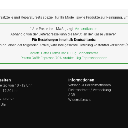
rsatzteile und Reparatursets speziell für Ihr Modell sowie Produkte zur Reinigung, E
*
Alle Preise inkl. MwSt., zzgl.
Versandkosten
Abhängig von der Lieferadresse kann die MwSt. an der Kasse variieren.
Für Bestellungen innerhalb Deutschlands:
 mind. einen der folgenden Artikel, wird Ihre gesamte Lieferung kostenfrei versendet 
Moretti Caffe Crema Bar 1000g Bohnenkaffee
Paranà Caffè Espresso 70% Arabica 1kg Espressobohnen
zeiten
Informationen
Versand- & Bezahlmethoden
reitag von
10 - 12 Uhr
Elektroschrott / Verpackung
 - 17:30 Uhr
AGB
5.09.2026
Widerrufsrecht
 Uhr