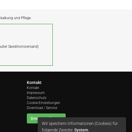
ntkalkung und Pflege.
(außer Speditionsversand)
Kontakt
Kontakt
Impressum
Datenschutz
Cookie-Einstellungen
Download / Service
Bewerten Sie uns
Wir speichern Informationen (Cookies) für
folgende Zwecke:
System
.