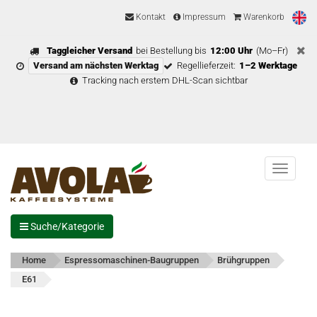
Kontakt
Impressum
Warenkorb
Taggleicher Versand
bei Bestellung bis
12:00 Uhr
(Mo–Fr)
Versand am nächsten Werktag
Regellieferzeit:
1–2 Werktage
Tracking nach erstem DHL-Scan sichtbar
Menu
Suche/Kategorie
Home
Espressomaschinen-Baugruppen
Brühgruppen
E61