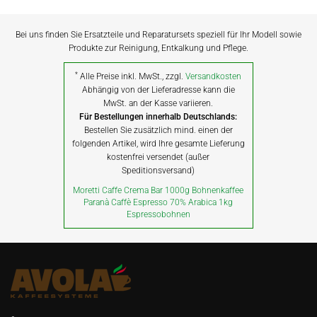
Bei uns finden Sie Ersatzteile und Reparatursets speziell für Ihr Modell sowie
Produkte zur Reinigung, Entkalkung und Pflege.
*
Alle Preise inkl. MwSt., zzgl.
Versandkosten
Abhängig von der Lieferadresse kann die
MwSt. an der Kasse variieren.
Für Bestellungen innerhalb Deutschlands:
Bestellen Sie zusätzlich mind. einen der
folgenden Artikel, wird Ihre gesamte Lieferung
kostenfrei versendet (außer
Speditionsversand)
Moretti Caffe Crema Bar 1000g Bohnenkaffee
Paranà Caffè Espresso 70% Arabica 1kg
Espressobohnen