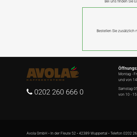
Bei uns finden Sie E
Bestellen Sie zusätzlich
Öffnungs
Montag - F
und von 14
Samstag 0
0202 260 666 0
von 10 - 15
Avola GmbH • In der Fleute 52 • 42389 Wuppertal • Telefon
0202 26