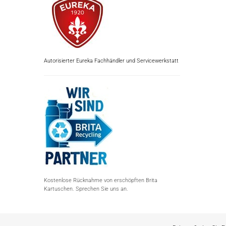
Autorisierter Eureka Fachhändler und Servicewerkstatt
Kostenlose Rücknahme von erschöpften Brita
Kartuschen. Sprechen Sie uns an.