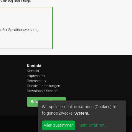
ntkalkung und Pflege.
(außer Speditionsversand)
Kontakt
Kontakt
Impressum
Datenschutz
Cookie-Einstellungen
Download / Service
Bewerten Sie uns
Wir speichern Informationen (Cookies) für
folgende Zwecke:
System
.
Allen zustimmen
Mehr erfahren
...
by
colimori webentwicklung