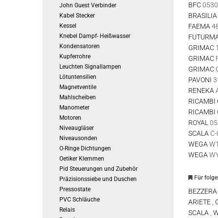
BFC
0530
John Guest Verbinder
BRASILIA
Kabel Stecker
Kessel
FAEMA
4
Knebel Dampf- Heißwasser
FUTURMA
Kondensatoren
GRIMAC
Kupferrohre
GRIMAC
Leuchten Signallampen
GRIMAC
Lötuntensilien
PAVONI
3
Magnetventile
RENEKA
Mahlscheiben
RICAMBI
Manometer
RICAMBI
Motoren
ROYAL
05
Niveaugläser
SCALA
C-
Niveausonden
WEGA
W1
O-Ringe Dichtungen
WEGA
WY
Oetiker Klemmen
Pid Steuerungen und Zubehör
Für folg
Präzisionssiebe und Duschen
Pressostate
BEZZER
PVC Schläuche
ARIETE
,
Relais
SCALA
,
W