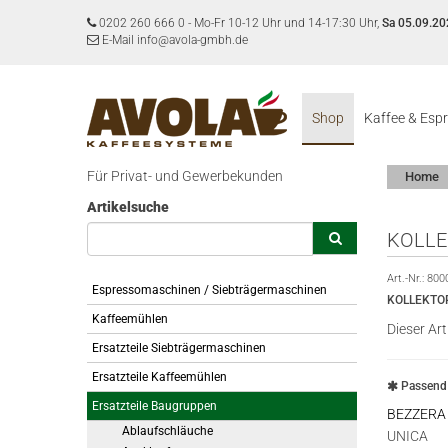
0202 260 666 0
-
Mo-Fr 10-12 Uhr und 14-17:30 Uhr,
Sa 05.09.20
E-Mail info@avola-gmbh.de
Shop
Kaffee & Esp
Für Privat- und Gewerbekunden
Home
Artikelsuche
KOLL
Art.-Nr.:
800
Espressomaschinen / Siebträgermaschinen
KOLLEKTO
Kaffeemühlen
Dieser Art
Ersatzteile Siebträgermaschinen
Ersatzteile Kaffeemühlen
Passend 
Ersatzteile Baugruppen
BEZZERA
Ablaufschläuche
UNICA