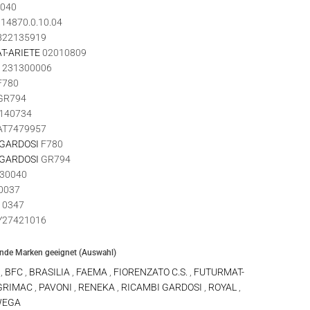
040
14870.0.10.04
822135919
T-ARIETE
02010809
1231300006
F780
GR794
140734
AT7479957
 GARDOSI
F780
 GARDOSI
GR794
30040
0037
0347
27421016
ende Marken geeignet (Auswahl)
A
,
BFC
,
BRASILIA
,
FAEMA
,
FIORENZATO C.S.
,
FUTURMAT-
GRIMAC
,
PAVONI
,
RENEKA
,
RICAMBI GARDOSI
,
ROYAL
,
EGA