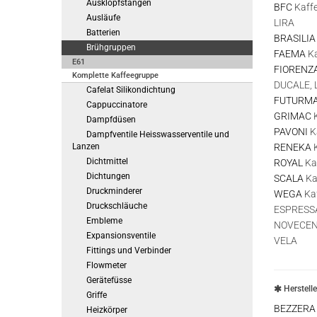
Ausklopfstangen
BFC
Kaffe
Ausläufe
LIRA
Batterien
BRASILIA
Brühgruppen
FAEMA
Ka
E61
FIORENZA
Komplette Kaffeegruppe
DUCALE, 
Cafelat Silikondichtung
FUTURMA
Cappuccinatore
GRIMAC
K
Dampfdüsen
PAVONI
K
Dampfventile Heisswasserventile und
Lanzen
RENEKA
K
Dichtmittel
ROYAL
Ka
Dichtungen
SCALA
Ka
Druckminderer
WEGA
Ka
Druckschläuche
ESPRESSA
Embleme
NOVECENT
Expansionsventile
VELA
Fittings und Verbinder
Flowmeter
Gerätefüsse
Herstell
Griffe
BEZZERA
Heizkörper