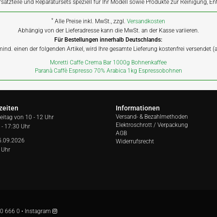
rsatzteile und Reparatursets speziell für Ihr Modell sowie Produkte zur Reinigung, E
*
Alle Preise inkl. MwSt., zzgl.
Versandkosten
Abhängig von der Lieferadresse kann die MwSt. an der Kasse variieren.
Für Bestellungen innerhalb Deutschlands:
 mind. einen der folgenden Artikel, wird Ihre gesamte Lieferung kostenfrei versendet 
Moretti Caffe Crema Bar 1000g Bohnenkaffee
Paranà Caffè Espresso 70% Arabica 1kg Espressobohnen
zeiten
Informationen
Versand- & Bezahlmethoden
reitag von
10 - 12 Uhr
Elektroschrott / Verpackung
 - 17:30 Uhr
AGB
5.09.2026
Widerrufsrecht
 Uhr
0 666 0
•
Instagram