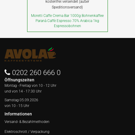
kostenfrei versendet (außer
Speditionsversand)
Moretti Caffe Crema Bar 1000g Bohnenkaffee
Paranà Caffè Espresso 70% Arabica 1kg
Espressobohnen
0202 260 666 0
Öffnungszeiten
Montag - Freitag von
10 - 12 Uhr
und von 14 - 17:30 Uhr
Samstag 05.09.2026
von 10 - 15 Uhr
Informationen
Versand- & Bezahlmethoden
Elektroschrott / Verpackung