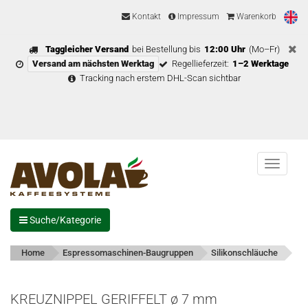
Kontakt
Impressum
Warenkorb
Taggleicher Versand
bei Bestellung bis
12:00 Uhr
(Mo–Fr)
Versand am nächsten Werktag
Regellieferzeit:
1–2 Werktage
Tracking nach erstem DHL-Scan sichtbar
Menu
Suche/Kategorie
Home
Espressomaschinen-Baugruppen
Silikonschläuche
KREUZNIPPEL GERIFFELT ø 7 mm