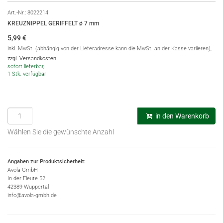
Art.-Nr.:
8022214
KREUZNIPPEL GERIFFELT ø 7 mm
5,99
€
inkl. MwSt. (abhängig von der Lieferadresse kann die MwSt. an der Kasse variieren),
zzgl. Versandkosten
sofort lieferbar,
1 Stk. verfügbar
in den Warenkorb
Wählen Sie die gewünschte Anzahl
Angaben zur Produktsicherheit:
Avola GmbH
In der Fleute 52
42389 Wuppertal
info@avola-gmbh.de