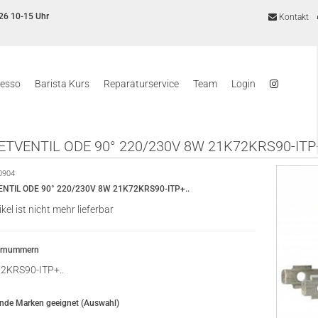
26 10-15 Uhr
Kontakt
resso
Barista Kurs
Reparaturservice
Team
Login
TVENTIL ODE 90° 220/230V 8W 21K72KRS90-ITP+
0904
TIL ODE 90° 220/230V 8W 21K72KRS90-ITP+..
ikel ist nicht mehr lieferbar
ernummern
2KRS90-ITP+..
ende Marken geeignet (Auswahl)