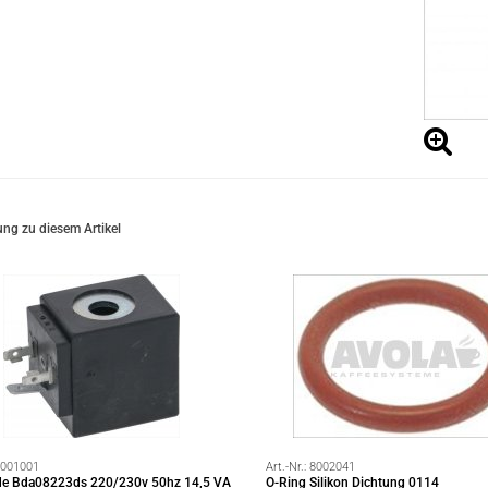
ng zu diesem Artikel
001001
Art.-Nr.:
8002041
de Bda08223ds 220/230v 50hz 14,5 VA
O-Ring Silikon Dichtung 0114