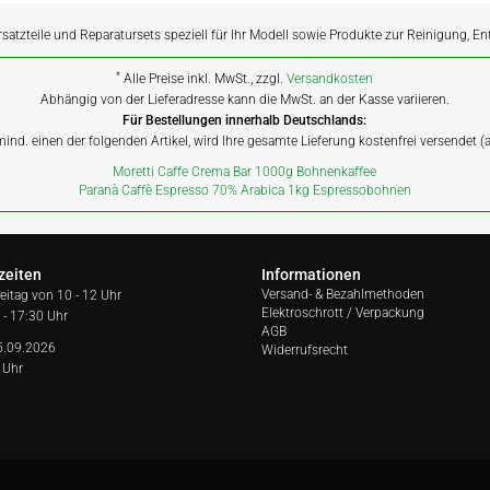
rsatzteile und Reparatursets speziell für Ihr Modell sowie Produkte zur Reinigung, E
*
Alle Preise inkl. MwSt., zzgl.
Versandkosten
Abhängig von der Lieferadresse kann die MwSt. an der Kasse variieren.
Für Bestellungen innerhalb Deutschlands:
 mind. einen der folgenden Artikel, wird Ihre gesamte Lieferung kostenfrei versendet 
Moretti Caffe Crema Bar 1000g Bohnenkaffee
Paranà Caffè Espresso 70% Arabica 1kg Espressobohnen
zeiten
Informationen
Versand- & Bezahlmethoden
reitag von
10 - 12 Uhr
Elektroschrott / Verpackung
 - 17:30 Uhr
AGB
5.09.2026
Widerrufsrecht
 Uhr