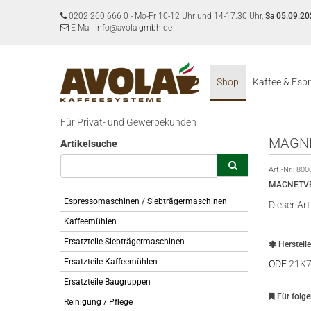
0202 260 666 0
-
Mo-Fr 10-12 Uhr und 14-17:30 Uhr,
Sa 05.09.20
E-Mail info@avola-gmbh.de
Shop
Kaffee & Esp
Für Privat- und Gewerbekunden
MAGNE
Artikelsuche
Art.-Nr.:
800
MAGNETVEN
Espressomaschinen / Siebträgermaschinen
Dieser Art
Kaffeemühlen
Ersatzteile Siebträgermaschinen
Herstell
Ersatzteile Kaffeemühlen
ODE
21K7
Ersatzteile Baugruppen
Für folg
Reinigung / Pflege