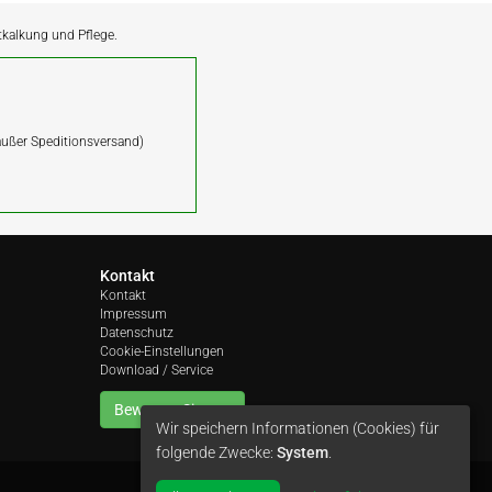
ntkalkung und Pflege.
(außer Speditionsversand)
Kontakt
Kontakt
Impressum
Datenschutz
Cookie-Einstellungen
Download / Service
Bewerten Sie uns
Wir speichern Informationen (Cookies) für
folgende Zwecke:
System
.