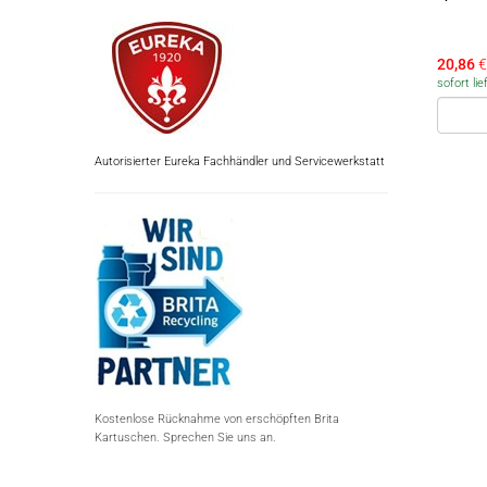
20,86
€
sofort lie
Autorisierter Eureka Fachhändler und Servicewerkstatt
Kostenlose Rücknahme von erschöpften Brita
Kartuschen. Sprechen Sie uns an.