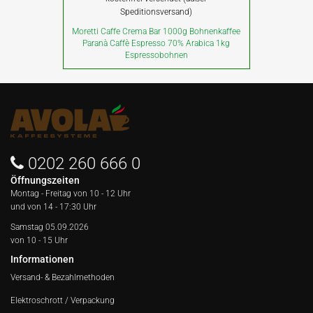
Speditionsversand)
Moretti Caffe Crema Bar 1000g Bohnenkaffee
Paranà Caffè Espresso 70% Arabica 1kg
Espressobohnen
0202 260 666 0
Öffnungszeiten
Montag - Freitag von
10 - 12 Uhr
und von 14 - 17:30 Uhr
Samstag 05.09.2026
von 10 - 15 Uhr
Informationen
Versand- & Bezahlmethoden
Elektroschrott / Verpackung