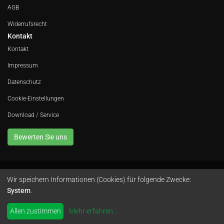
AGB
Widerrufsrecht
Kontakt
Kontakt
Impressum
Datenschutz
Cookie-Einstellungen
Download / Service
Bewerten Sie uns
Wir speichern Informationen (Cookies) für folgende Zwecke:
Avola GmbH • In der Fleute 52 • 42389 Wuppertal • Telefon
0202 260 666 0
•
System
.
Instagram
by
colimori webentwicklung
Allen zustimmen
Mehr erfahren
...