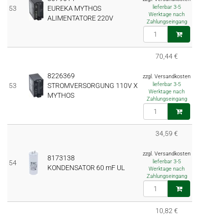
lieferbar 3-5
53
EUREKA MYTHOS
Werktage nach
ALIMENTATORE 220V
Zahlungseingang
70,44 €
8226369
zzgl. Versandkosten
lieferbar 3-5
53
STROMVERSORGUNG 110V X
Werktage nach
MYTHOS
Zahlungseingang
34,59 €
zzgl. Versandkosten
8173138
lieferbar 3-5
54
KONDENSATOR 60 mF UL
Werktage nach
Zahlungseingang
10,82 €