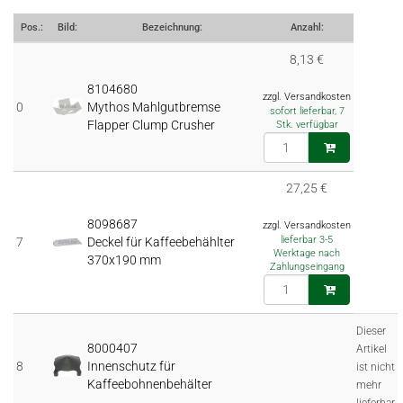
Pos.:
Bild:
Bezeichnung:
Anzahl:
8,13 €
8104680
zzgl. Versandkosten
0
Mythos Mahlgutbremse
sofort lieferbar, 7
Flapper Clump Crusher
Stk. verfügbar
27,25 €
8098687
zzgl. Versandkosten
lieferbar 3-5
7
Deckel für Kaffeebehählter
Werktage nach
370x190 mm
Zahlungseingang
Dieser
8000407
Artikel
8
Innenschutz für
ist nicht
Kaffeebohnenbehälter
mehr
lieferbar