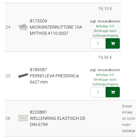
19,10 €
8175509
zzgl. Versandkosten
lieferbar 3-5
24
MICROINTERRUTTORE 10A
Werktage nach
MYTHOS 4110.0007
Zahlungseingang
19,36 €
8180587
zzgl. Versandkosten
lieferbar 3-5
25
PERNO LEVA PRESSINO ø
Werktage nach
6x27 mm
Zahlungseingang
Dieser
8220881
Artikel
26
WELLENRING ELASTISCH D5
ist nicht
DIN 6799
mehr
lieferbar