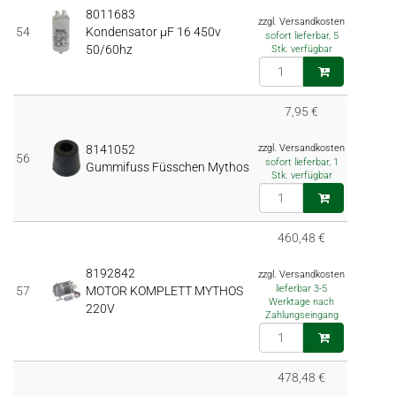
8011683
zzgl. Versandkosten
54
Kondensator µF 16 450v
sofort lieferbar, 5
50/60hz
Stk. verfügbar
7,95 €
8141052
zzgl. Versandkosten
56
sofort lieferbar, 1
Gummifuss Füsschen Mythos
Stk. verfügbar
460,48 €
8192842
zzgl. Versandkosten
lieferbar 3-5
57
MOTOR KOMPLETT MYTHOS
Werktage nach
220V
Zahlungseingang
478,48 €