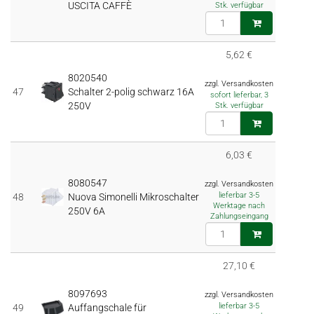
USCITA CAFFÈ
Stk. verfügbar
5,62 €
8020540
zzgl. Versandkosten
47
Schalter 2-polig schwarz 16A
sofort lieferbar, 3
250V
Stk. verfügbar
6,03 €
8080547
zzgl. Versandkosten
lieferbar 3-5
48
Nuova Simonelli Mikroschalter
Werktage nach
250V 6A
Zahlungseingang
27,10 €
8097693
zzgl. Versandkosten
lieferbar 3-5
49
Auffangschale für