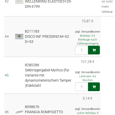
42
WELLENRING ELASTISCH D5
ist nicht
DIN 6799
mehr
lieferbar
75,87 €
8211183
zzgl. Versandkosten
lieferbar 3-5
44
DISCO INF. PRESSINO M=52
Werktage nach
D=53
Zahlungseingang
101,28 €
8280286
Siebträgergabel Mythos (für
zzgl. Versandkosten
45
Variante mit
Lieferzeit: 4-6
dynamometerischem Tamper
Wochen
)Edelstahl
3,14 €
8098676
zzgl. Versandkosten
46
FRANGIA ROMPIGETTO
sofort lieferbar, 9