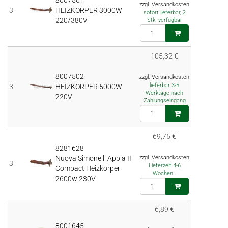
8007501
zzgl. Versandkosten
3
HEIZKÖRPER 3000W
sofort lieferbar, 2
220/380V
Stk. verfügbar
105,32 €
8007502
zzgl. Versandkosten
lieferbar 3-5
3
HEIZKÖRPER 5000W
Werktage nach
220V
Zahlungseingang
69,75 €
8281628
Nuova Simonelli Appia II
zzgl. Versandkosten
3
Lieferzeit 4-6
Compact Heizkörper
Wochen..
2600w 230V
6,89 €
8001645