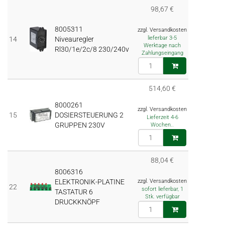
98,67 €
8005311
zzgl. Versandkosten
lieferbar 3-5
14
Niveauregler
Werktage nach
Rl30/1e/2c/8 230/240v
Zahlungseingang
514,60 €
8000261
zzgl. Versandkosten
15
DOSIERSTEUERUNG 2
Lieferzeit 4-6
GRUPPEN 230V
Wochen..
88,04 €
8006316
ELEKTRONIK-PLATINE
zzgl. Versandkosten
22
sofort lieferbar, 1
TASTATUR 6
Stk. verfügbar
DRUCKKNÖPF