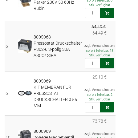
sofort lieferbar, 6
Parker 230V 50 60Hz
Stk. verfügbar
Rubin
64,49 €
64,49 €
8005068
Pressostat Druckschalter
6
zzgl. Versandkosten
P302-6 3-polig 30A
sofort lieferbar, 18
ASCO/ SIRAI
Stk. verfügbar
25,10 €
8005069
KIT MEMBRAN FÜR
zzgl. Versandkosten
6
PRESSOSTAT
sofort lieferbar, 2
DRUCKSCHALTER ø 55
Stk. verfügbar
MM
73,78 €
8000969
zzgl. Versandkosten
10
2-Wege Magnetventil