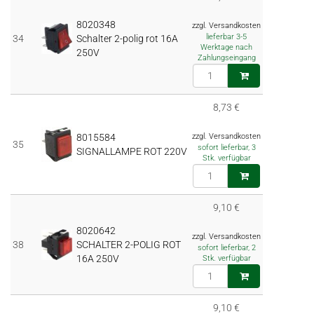
8020348
zzgl. Versandkosten
lieferbar 3-5
34
Schalter 2-polig rot 16A
Werktage nach
250V
Zahlungseingang
8,73 €
8015584
zzgl. Versandkosten
35
sofort lieferbar, 3
SIGNALLAMPE ROT 220V
Stk. verfügbar
9,10 €
8020642
zzgl. Versandkosten
38
SCHALTER 2-POLIG ROT
sofort lieferbar, 2
16A 250V
Stk. verfügbar
9,10 €