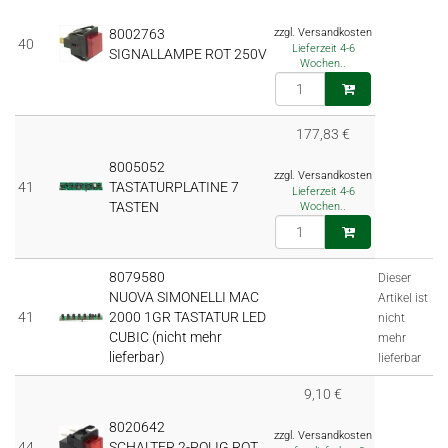
8002763
zzgl. Versandkosten
40
Lieferzeit 4-6
SIGNALLAMPE ROT 250V
Wochen..
177,83 €
8005052
zzgl. Versandkosten
41
TASTATURPLATINE 7
Lieferzeit 4-6
TASTEN
Wochen..
8079580
Dieser
NUOVA SIMONELLI MAC
Artikel ist
41
2000 1GR TASTATUR LED
nicht
CUBIC (nicht mehr
mehr
lieferbar)
lieferbar
9,10 €
8020642
zzgl. Versandkosten
44
SCHALTER 2-POLIG ROT