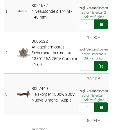
8021672
zzgl. Versandkosten
1
Niveausonde ø 1/4 M -
sofort lieferbar, 2
140 mm
Stk. verfügbar
12,90 €
8006522
Anlegethermostat
zzgl. Versandkosten
2
Sicherheitsthermostat
sofort lieferbar, 3
135°C 16A 250V Campini
Stk. verfügbar
TY 60
73,10 €
8007440
zzgl. Versandkosten
3
Heizkörper 1800w 230V
sofort lieferbar, 1
Nuova Simonelli Appia
Stk. verfügbar
80,94 €