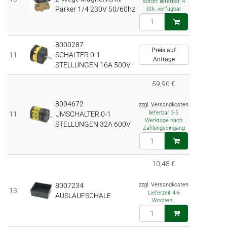
sofort lieferbar, 4
Parker 1/4 230V 50/60hz
Stk. verfügbar
8000287
Preis auf
11
SCHALTER 0-1
Anfrage
STELLUNGEN 16A 500V
59,96 €
8004672
zzgl. Versandkosten
lieferbar 3-5
11
UMSCHALTER 0-1
Werktage nach
STELLUNGEN 32A 600V
Zahlungseingang
10,48 €
8007234
zzgl. Versandkosten
13
Lieferzeit 4-6
AUSLAUFSCHALE
Wochen..