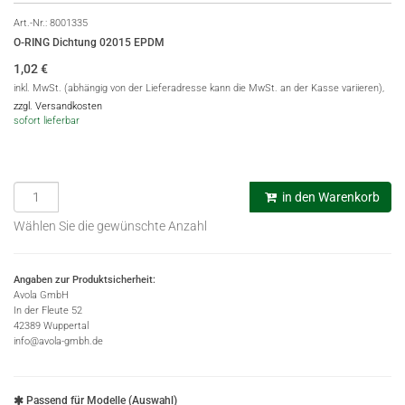
Art.-Nr.:
8001335
O-RING Dichtung 02015 EPDM
1,02
€
inkl. MwSt. (abhängig von der Lieferadresse kann die MwSt. an der Kasse variieren),
zzgl. Versandkosten
sofort lieferbar
in den Warenkorb
Wählen Sie die gewünschte Anzahl
Angaben zur Produktsicherheit:
Avola GmbH
In der Fleute 52
42389 Wuppertal
info@avola-gmbh.de
Passend für Modelle (Auswahl)