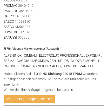
PAVONI
465051
PROMAC
36404049
RANCILIO
36404049
SAECO
140328061
SAECO
140328161
SAECO
NM02.028
SO.WE.BO.
OR102
ZANUSSI
059293
Für folgende Marken geeignet (Auswahl)
ALPENINOX
,
CIMBALI
,
ELECTROLUX PROFESSIONAL
,
EXPOBAR
,
FAEMA
,
GAGGIA
,
IME OMNIWASH
,
KRUPS
,
NUOVA SIMONELLI
,
PAVONI
,
PROMAC
,
RANCILIO
,
SAECO
,
SO.WE.BO.
,
ZANUSSI
Haben Sie den Artikel
O-RING Dichtung 02015 EPDM
woanders
günstiger gesehen? Nehmen Sie Kontakt auf und schicken uns
einen Link.
Wir werden Ihre Anfrage umgehend bearbeiten.
Woanders günstiger gesehen?