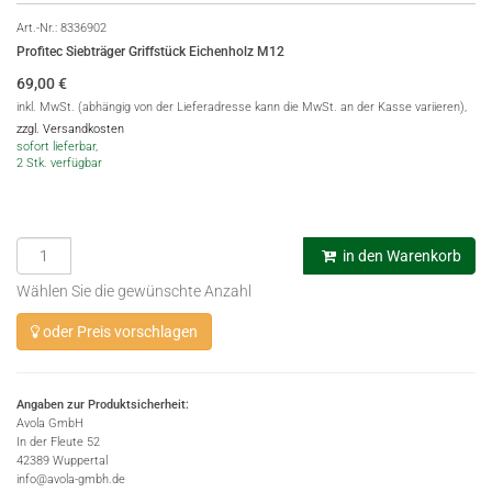
Art.-Nr.:
8336902
Profitec Siebträger Griffstück Eichenholz M12
69,00
€
inkl. MwSt. (abhängig von der Lieferadresse kann die MwSt. an der Kasse variieren),
zzgl. Versandkosten
sofort lieferbar,
2 Stk. verfügbar
in den Warenkorb
Wählen Sie die gewünschte Anzahl
oder Preis vorschlagen
Angaben zur Produktsicherheit:
Avola GmbH
In der Fleute 52
42389 Wuppertal
info@avola-gmbh.de