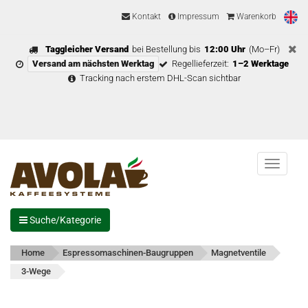
Kontakt
Impressum
Warenkorb
Taggleicher Versand
bei Bestellung bis
12:00 Uhr
(Mo–Fr)
Versand am nächsten Werktag
Regellieferzeit:
1–2 Werktage
Tracking nach erstem DHL-Scan sichtbar
Menu
Suche/Kategorie
Home
Espressomaschinen-Baugruppen
Magnetventile
3-Wege