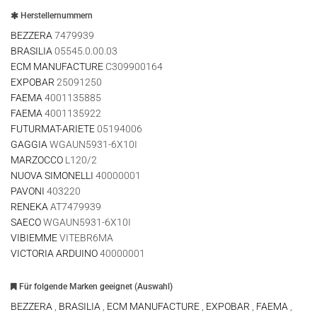
Herstellernummern
BEZZERA
7479939
BRASILIA
05545.0.00.03
ECM MANUFACTURE
C309900164
EXPOBAR
25091250
FAEMA
4001135885
FAEMA
4001135922
FUTURMAT-ARIETE
05194006
GAGGIA
WGAUN5931-6X10I
MARZOCCO
L120/2
NUOVA SIMONELLI
40000001
PAVONI
403220
RENEKA
AT7479939
SAECO
WGAUN5931-6X10I
VIBIEMME
VITEBR6MA
VICTORIA ARDUINO
40000001
Für folgende Marken geeignet (Auswahl)
BEZZERA
,
BRASILIA
,
ECM MANUFACTURE
,
EXPOBAR
,
FAEMA
,