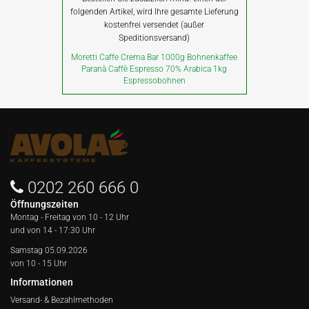
folgenden Artikel, wird Ihre gesamte Lieferung
kostenfrei versendet (außer
Speditionsversand)
Moretti Caffe Crema Bar 1000g Bohnenkaffee
Paranà Caffè Espresso 70% Arabica 1kg
Espressobohnen
0202 260 666 0
Öffnungszeiten
Montag - Freitag von
10 - 12 Uhr
und von 14 - 17:30 Uhr
Samstag 05.09.2026
von 10 - 15 Uhr
Informationen
Versand- & Bezahlmethoden