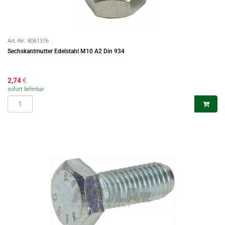
Art.-Nr.:
8061376
Sechskantmutter Edelstahl M10 A2 Din 934
2,74
€
sofort lieferbar