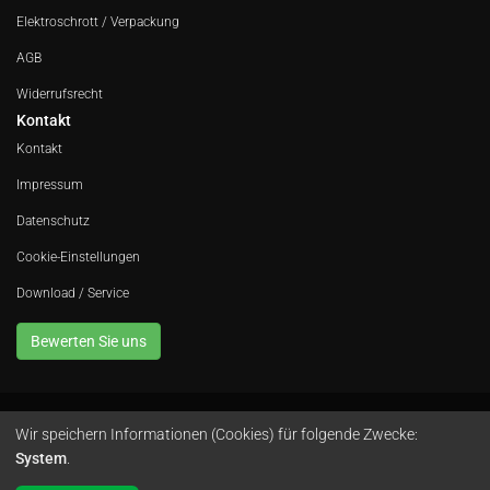
Elektroschrott / Verpackung
AGB
Widerrufsrecht
Kontakt
Kontakt
Impressum
Datenschutz
Cookie-Einstellungen
Download / Service
Bewerten Sie uns
Wir speichern Informationen (Cookies) für folgende Zwecke:
Avola GmbH • In der Fleute 52 • 42389 Wuppertal • Telefon
0202 260 666 0
•
System
.
Instagram