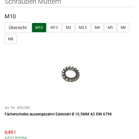
Schrauben Muttern
M10
Übersicht
M10
M12
M3
M3,5
M4
M5
M6
M8
Art.-Nr.:
8062382
Fächerscheibe aussengezahnt Edelstahl Ø 10,5MM A2 DIN 6798
0,45
€
sofort lieferbar