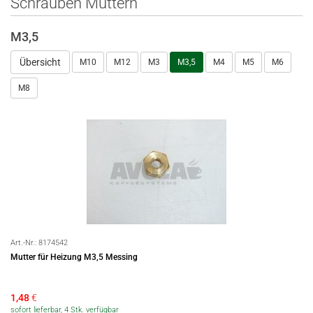
Schrauben Muttern
M3,5
Übersicht
M10
M12
M3
M3,5
M4
M5
M6
M8
Art.-Nr.:
8174542
Mutter für Heizung M3,5 Messing
1,48
€
sofort lieferbar, 4 Stk. verfügbar