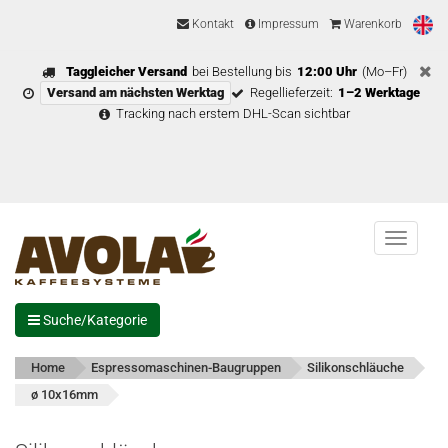
Kontakt
Impressum
Warenkorb
Taggleicher Versand
bei Bestellung bis
12:00 Uhr
(Mo–Fr)
Versand am nächsten Werktag
Regellieferzeit:
1–2 Werktage
Tracking nach erstem DHL-Scan sichtbar
Menu
Suche/Kategorie
Home
Espressomaschinen-Baugruppen
Silikonschläuche
ø 10x16mm