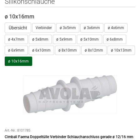
Silikonschläuche
ø 10x16mm
Übersicht
Verbinder
ø 3x5mm
ø 3x6mm
ø 4x6mm
ø 4x7mm
ø 5x8mm
ø 5x9mm
ø 5x10mm
ø 6x8mm
ø 6x9mm
ø 6x10mm
ø 8x10mm
ø 8x12mm
ø 10x13mm
ø 10x16mm
Art.-Nr.:
8101785
Cimbali Faema Doppeltülle Verbinder Schlauchanschluss gerade ø 12/16 mm