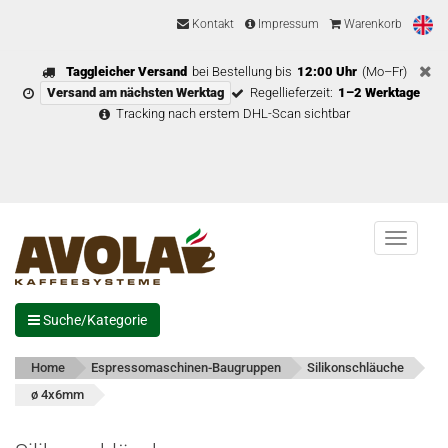
Kontakt
Impressum
Warenkorb
Taggleicher Versand
bei Bestellung bis
12:00 Uhr
(Mo–Fr)
Versand am nächsten Werktag
Regellieferzeit:
1–2 Werktage
Tracking nach erstem DHL-Scan sichtbar
Menu
Suche/Kategorie
Home
Espressomaschinen-Baugruppen
Silikonschläuche
ø 4x6mm