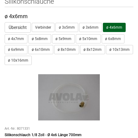
Silikonschläuche
ø 4x6mm
Übersicht
Verbinder
ø 3x5mm
ø 3x6mm
ø 4x6mm
ø 4x7mm
ø 5x8mm
ø 5x9mm
ø 5x10mm
ø 6x8mm
ø 6x9mm
ø 6x10mm
ø 8x10mm
ø 8x12mm
ø 10x13mm
ø 10x16mm
Art.-Nr.:
8071331
Silikonschlauch 1/8 Zoll - Ø 4x6 Länge 700mm