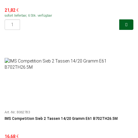
21,82
€
sofort lieferbar, 6 Stk. verfügbar
Art.-Nr.:
8062783
IMS Competition Sieb 2 Tassen 14/20 Gramm E61 B702TH26.5M
16,68
€