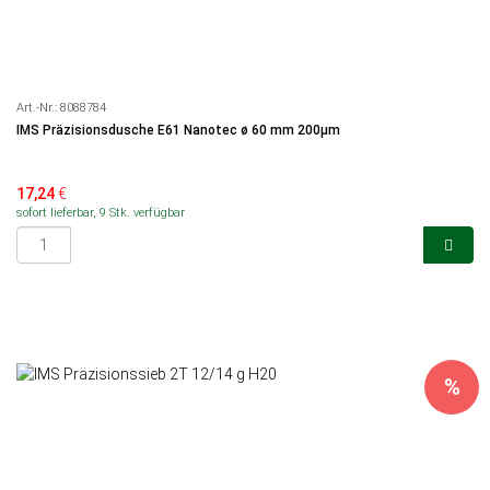
Art.-Nr.:
8088784
IMS Präzisionsdusche E61 Nanotec ø 60 mm 200µm
17,24
€
sofort lieferbar, 9 Stk. verfügbar
%