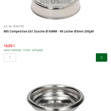
Art.-Nr.:
8062792
IMS Competition E61 Dusche Ø 60MM - 98 Löcher Ø3mm 200µM
16,03
€
sofort lieferbar, 13 Stk. verfügbar