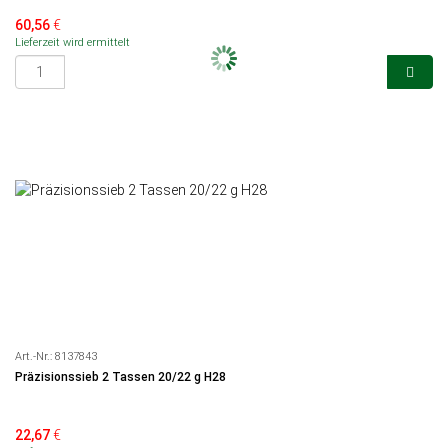
60,56
€
Lieferzeit wird ermittelt
Art.-Nr.:
8137843
Präzisionssieb 2 Tassen 20/22 g H28
22,67
€