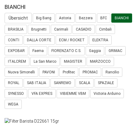
BIANCHI
Übersicht
Big Bang
Astoria
Bezzera
BFC
BIANCHI
BRASILIA
Brugnetti
Carimali
CASADIO
Cimbali
CONTI
DALLA CORTE
ECM / ROCKET
ELEKTRA
EXPOBAR
Faema
FIORENZATO C.S.
Gaggia
GRIMAC
ITALCREM
La San Marco
MAGISTER
MARZOCCO
Nuova Simonelli
PAVONI
Profitec
PROMAC
Rancilio
ROYAL
SAB ITALIA
SANREMO
SCALA
SPAZIALE
SYNESSO
VFA EXPRES
VIBIEMME VBM
Victoria Arduino
WEGA