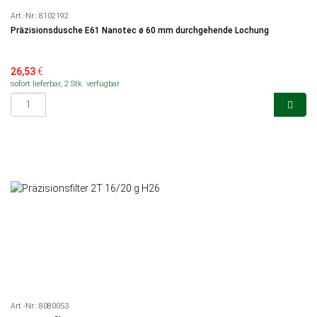
Art.-Nr.:
8102192
Präzisionsdusche E61 Nanotec ø 60 mm durchgehende Lochung
26,53
€
sofort lieferbar, 2 Stk. verfügbar
Art.-Nr.:
8080053