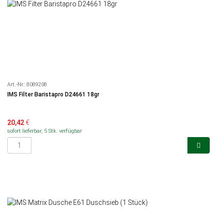
Art.-Nr.:
8089208
IMS Filter Baristapro D24661 18gr
20,42
€
sofort lieferbar, 5 Stk. verfügbar