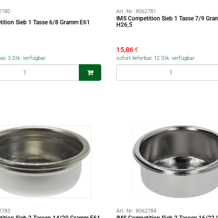
2780
Art.-Nr.:
8062781
IMS Competition Sieb 1 Tasse 7/9 Gr
ition Sieb 1 Tasse 6/8 Gramm E61
H26,5
15,86
€
bar, 3 Stk. verfügbar
sofort lieferbar, 12 Stk. verfügbar
2783
Art.-Nr.:
8062784