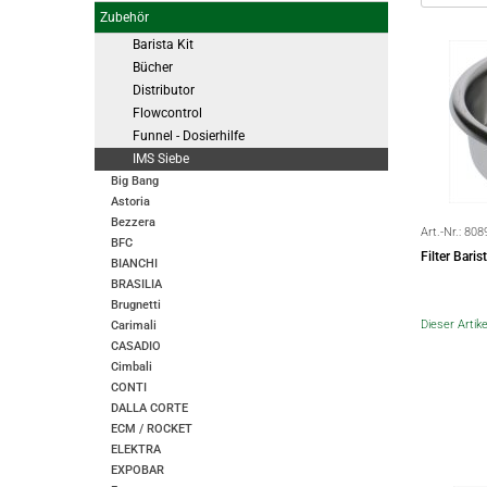
Zubehör
Barista Kit
Bücher
Distributor
Flowcontrol
Funnel - Dosierhilfe
IMS Siebe
Big Bang
Astoria
Bezzera
Art.-Nr.:
808
BFC
Filter Bari
BIANCHI
BRASILIA
Brugnetti
Dieser Artike
Carimali
CASADIO
Cimbali
CONTI
DALLA CORTE
ECM / ROCKET
ELEKTRA
EXPOBAR