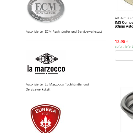
Art.-Nr.:
806
IMS Compet
ø3mm Astor
Autorisierter ECM Fachhändler und Servicewerkstatt
13,95
€
sofort liefer
Autorisierter La Marzocco Fachhändler und
Servicewerkstatt