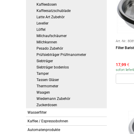
Kaffeedosen
Kaffeesatzschublade
Latte Art Zubehör
Leveller
Löffel
Milchaufschäumer
Art.-Nr.:
808
Milchkannen
Filter Bari
Pesado Zubehör
Prüfsiebträger Prüfmanometer
Siebträger
17,99
€
Siebträger bodenlos
sofort liefer
Tamper
Tassen Gläser
Thermometer
Waagen
Wiedemann Zubehör
Zuckerdosen
Wasserfilter
Kaffee / Espressobohnen
Automatenprodukte