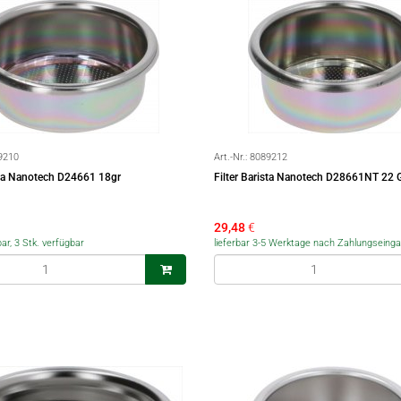
9210
Art.-Nr.:
8089212
ista Nanotech D24661 18gr
Filter Barista Nanotech D28661NT 22 G
29,48
€
bar, 3 Stk. verfügbar
lieferbar 3-5 Werktage nach Zahlungseing