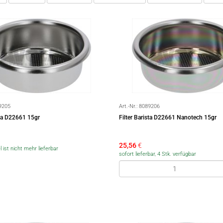
9205
Art.-Nr.:
8089206
sta D22661 15gr
Filter Barista D22661 Nanotech 15gr
25,56
€
l ist nicht mehr lieferbar
sofort lieferbar, 4 Stk. verfügbar