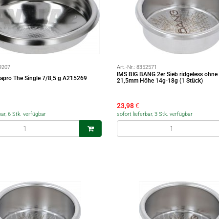
9207
Art.-Nr.:
8352571
IMS BIG BANG 2er Sieb ridgeless ohne
stapro The Single 7/8,5 g A215269
21,5mm Höhe 14g-18g (1 Stück)
23,98
€
bar, 6 Stk. verfügbar
sofort lieferbar, 3 Stk. verfügbar