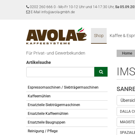
0202 260 666 0
-
Mo-Fr 10-12 Uhr und 14-17:30 Uhr,
Sa 05.09.20
E-Mail info@avola-gmbh.de
Shop
Kaffee & Esp
Für Privat- und Gewerbekunden
Home
Artikelsuche
IMS
Espressomaschinen / Siebträgermaschinen
SANR
Kaffeemühlen
Übersic
Ersatzteile Siebträgermaschinen
DALLA C
Ersatzteile Kaffeemühlen
MAGISTE
Ersatzteile Baugruppen
Reinigung / Pflege
SPAZIAL