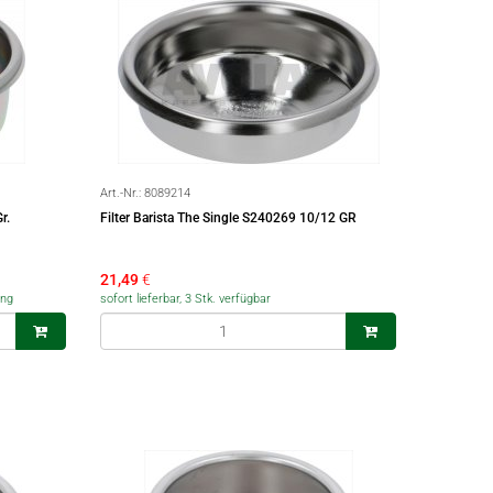
Art.-Nr.:
8089214
r.
Filter Barista The Single S240269 10/12 GR
21,49
€
ang
sofort lieferbar, 3 Stk. verfügbar