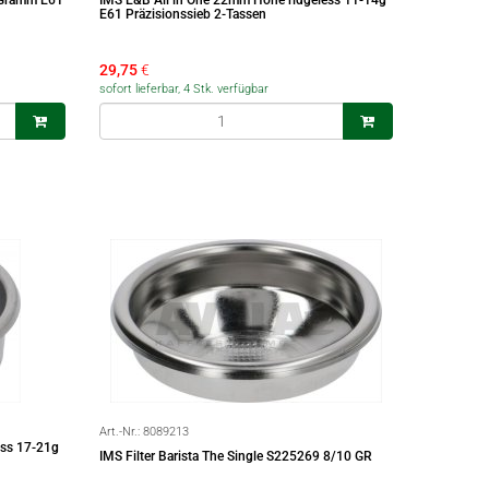
 Gramm E61
IMS E&B All in One 22mm Höhe ridgeless 11-14g
E61 Präzisionssieb 2-Tassen
29,75
€
sofort lieferbar, 4 Stk. verfügbar
Art.-Nr.:
8089213
ess 17-21g
IMS Filter Barista The Single S225269 8/10 GR