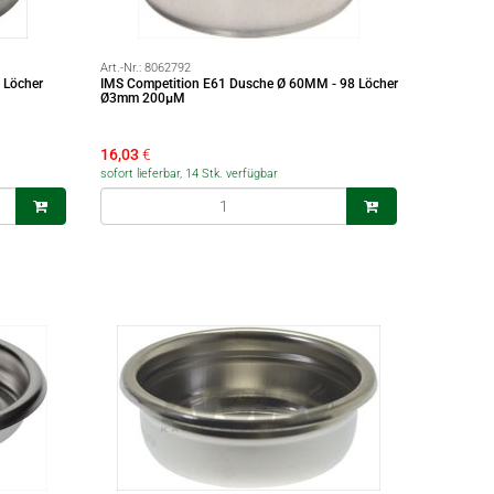
Art.-Nr.:
8062792
 Löcher
IMS Competition E61 Dusche Ø 60MM - 98 Löcher
Ø3mm 200µM
16,03
€
sofort lieferbar, 14 Stk. verfügbar