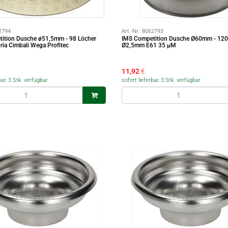
2794
Art.-Nr.:
8062793
ition Dusche ø51,5mm - 98 Löcher
IMS Competition Dusche Ø60mm - 120
ia Cimbali Wega Profitec
Ø2,5mm E61 35 µM
11,92
€
bar, 3 Stk. verfügbar
sofort lieferbar, 3 Stk. verfügbar