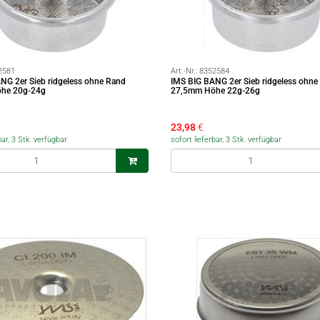
2581
Art.-Nr.:
8352584
NG 2er Sieb ridgeless ohne Rand
IMS BIG BANG 2er Sieb ridgeless ohne
he 20g-24g
27,5mm Höhe 22g-26g
23,98
€
bar, 3 Stk. verfügbar
sofort lieferbar, 3 Stk. verfügbar