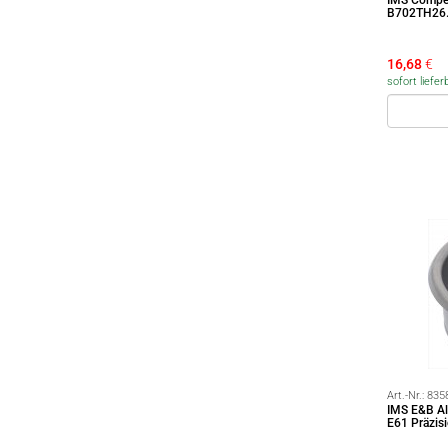
IMS Compet
B702TH26
16,68
€
sofort liefer
Art.-Nr.:
835
IMS E&B Al
E61 Präzis