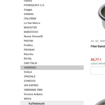
Faema
FIORENZATO C.S.
Gaggia
GRIMAC
ITALCREM
La San Marco
MAGISTER
MARZOCCO
Nuova Simonelli
PAVONI
Art.-Nr.:
808
Profitec
Filter Bar
PROMAC
Rancilio
ROYAL
30,77
€
SAB ITALIA
sofort liefer
SANREMO
SCALA
SPAZIALE
SYNESSO
VFA EXPRES
VIBIEMME VBM
Victoria Arduino
WEGA
Kaffeebeutel