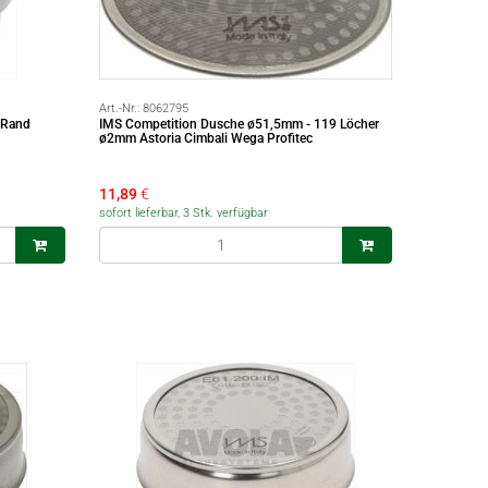
Art.-Nr.:
8062795
 Rand
IMS Competition Dusche ø51,5mm - 119 Löcher
ø2mm Astoria Cimbali Wega Profitec
11,89
€
sofort lieferbar, 3 Stk. verfügbar