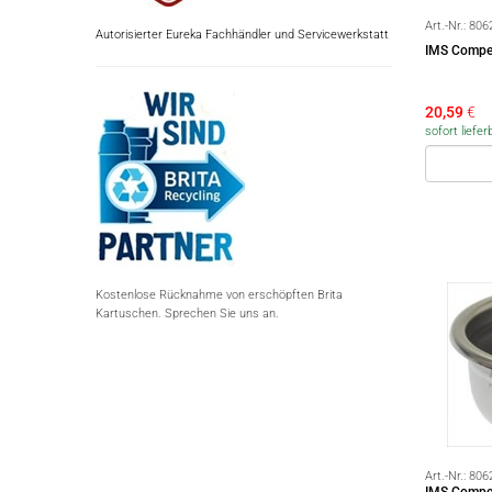
Art.-Nr.:
806
Autorisierter Eureka Fachhändler und Servicewerkstatt
IMS Compet
20,59
€
sofort liefer
Kostenlose Rücknahme von erschöpften Brita
Kartuschen. Sprechen Sie uns an.
Art.-Nr.:
806