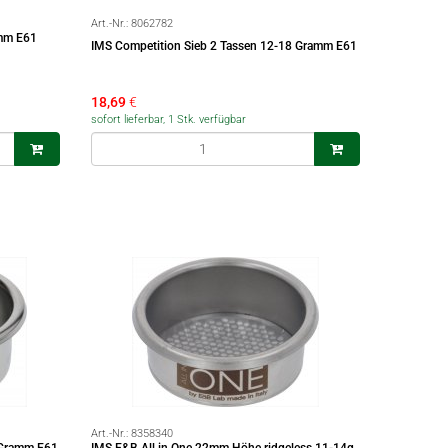
Art.-Nr.:
8062782
amm E61
IMS Competition Sieb 2 Tassen 12-18 Gramm E61
18,69
€
sofort lieferbar, 1 Stk. verfügbar
Art.-Nr.:
8358340