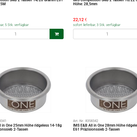
ition Sieb 2 Tassen 14/20 Gramm E61
IMS Competition Sieb 2 Tassen 16/22
.5M
Höhe: 28,5mm
22,12
€
bar, 5 Stk. verfügbar
sofort lieferbar, 3 Stk. verfügbar
8341
Art.-Nr.:
8358342
l in One 25mm Höhe ridgeless 14-18g
IMS E&B All in One 28mm Höhe ridgel
ionssieb 2-Tassen
E61 Präzisionssieb 2-Tassen