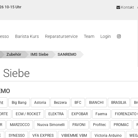
26 10-15 Uhr
Kontakt
resso
Barista Kurs
Reparaturservice
Team
Login
Zubehör
IMS Siebe
SANREMO
 Siebe
EMO
ht
Big Bang
Astoria
Bezzera
BFC
BIANCHI
BRASILIA
Br
ORTE
ECM / ROCKET
ELEKTRA
EXPOBAR
Faema
FIORENZATO 
R
MARZOCCO
Nuova Simonelli
PAVONI
Profitec
PROMAC
E
SYNESSO
VFA EXPRES
VIBIEMME VBM
Victoria Arduino
WEG