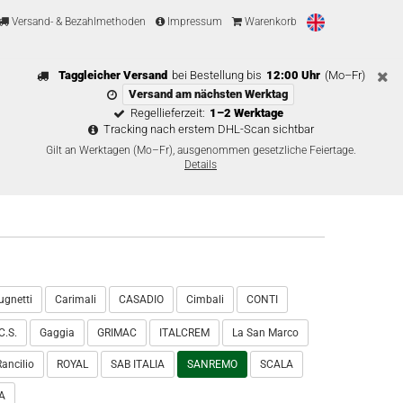
Versand- & Bezahlmethoden
Impressum
Warenkorb
Taggleicher Versand
bei Bestellung bis
12:00 Uhr
(Mo–Fr)
Versand am nächsten Werktag
Regellieferzeit:
1–2 Werktage
Tracking nach erstem DHL-Scan sichtbar
Gilt an Werktagen (Mo–Fr), ausgenommen gesetzliche Feiertage.
Details
ugnetti
Carimali
CASADIO
Cimbali
CONTI
C.S.
Gaggia
GRIMAC
ITALCREM
La San Marco
Rancilio
ROYAL
SAB ITALIA
SANREMO
SCALA
A