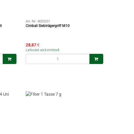
Art.-Nr.:
8003251
li
Cimbali Siebträgergriff M10
28,87
€
Lieferzeit wird ermittelt