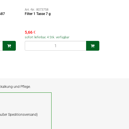
Art.-Nr.:
8073758
687
Filter 1 Tasse 7 g
5,66
€
sofort lieferbar, 4 Stk. verfügbar
ntkalkung und Pflege.
(außer Speditionsversand)