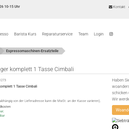
26 10-15 Uhr
Kontakt
resso
Barista Kurs
Reparaturservice
Team
Login
Espressomaschinen-Ersatzteile
äger komplett 1 Tasse Cimbali
Haben Sie
1273
woanders
komplett 1 Tasse Cimbali
schicken 
Wir werd
(abhängig von der Lieferadresse kann die MwSt. an der Kasse variieren),
ndkosten
Woande
ar,
gbar