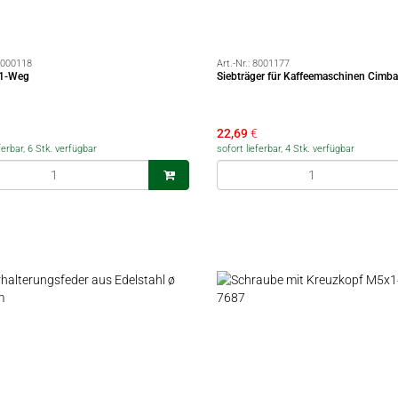
000118
Art.-Nr.:
8001177
 1-Weg
Siebträger für Kaffeemaschinen Cimba
22,69
€
ferbar, 6 Stk. verfügbar
sofort lieferbar, 4 Stk. verfügbar