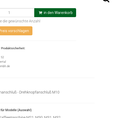
in den Warenkorb
e die gewünschte Anzahl
Preis vorschlagen
 Produktsicherheit:
e 52
rtal
gmbh.de
nanschluß - Drehknopfanschluß M10
für Modelle (Auswahl)
Kaffeemaschine M21, M30, M31, M32