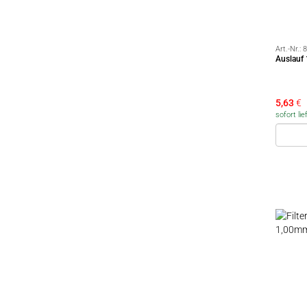
Art.-Nr.:
8
Auslauf
5,63
€
sofort lie