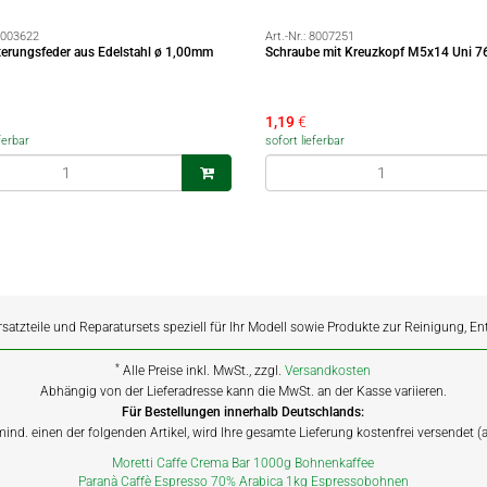
003622
Art.-Nr.:
8007251
lterungsfeder aus Edelstahl ø 1,00mm
Schraube mit Kreuzkopf M5x14 Uni 7
1,19
€
ferbar
sofort lieferbar
rsatzteile und Reparatursets speziell für Ihr Modell sowie Produkte zur Reinigung, E
*
Alle Preise inkl. MwSt., zzgl.
Versandkosten
Abhängig von der Lieferadresse kann die MwSt. an der Kasse variieren.
Für Bestellungen innerhalb Deutschlands:
 mind. einen der folgenden Artikel, wird Ihre gesamte Lieferung kostenfrei versendet 
Moretti Caffe Crema Bar 1000g Bohnenkaffee
Paranà Caffè Espresso 70% Arabica 1kg Espressobohnen