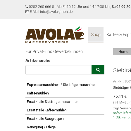
0202 260 666 0
-
Mo-Fr 10-12 Uhr und 14-17:30 Uhr,
Sa 05.09.20
E-Mail info@avola-gmbh.de
Shop
Kaffee & Esp
Für Privat- und Gewerbekunden
Home
Artikelsuche
Siebtr
Art.-Nr.:
800
Espressomaschinen / Siebträgermaschinen
Siebträger 
Kaffeemühlen
75,11
€
Ersatzteile Siebträgermaschinen
inkl. MwSt. 
zzgl. Versa
Ersatzteile Kaffeemühlen
sofort lieferb
1 Stk. verfü
Ersatzteile Baugruppen
Reinigung / Pflege