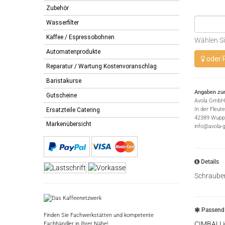
Zubehör
Wasserfilter
Kaffee / Espressobohnen
Wählen Si
Automatenprodukte
oder 
Reparatur / Wartung Kostenvoranschlag
Baristakurse
Angaben zur
Gutscheine
Avola GmbH
In der Fleut
Ersatzteile Catering
42389 Wuppe
Markenübersicht
info@avola-
Details
Schraube
Passend 
Finden Sie Fachwerkstätten und kompetente
CIMBALI
Fachhändler in Ihrer Nähe!