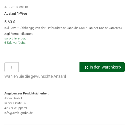
Art.-Nr.:
8000118
Auslauf 1-Weg
5,63
€
inkl. MwSt. (abhängig von der Lieferadresse kann die MwSt. an der Kasse variieren),
zzgl. Versandkosten
sofort lieferbar,
6 Stk. verfügbar
in den Warenkorb
Wählen Sie die gewünschte Anzahl
Angaben zur Produktsicherheit:
Avola GmbH
In der Fleute 52
42389 Wuppertal
info@avola-gmbh.de