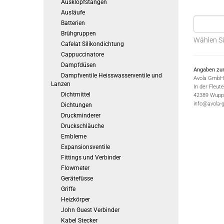
Ausklopfstangen
Ausläufe
Batterien
Brühgruppen
Wählen Si
Cafelat Silikondichtung
Cappuccinatore
Dampfdüsen
Angaben zur
Dampfventile Heisswasserventile und
Avola GmbH
Lanzen
In der Fleut
Dichtmittel
42389 Wuppe
info@avola-
Dichtungen
Druckminderer
Druckschläuche
Embleme
Expansionsventile
Fittings und Verbinder
Flowmeter
Gerätefüsse
Griffe
Heizkörper
John Guest Verbinder
Kabel Stecker