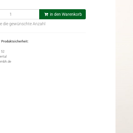
in den Warenkorb
e die gewünschte Anzahl
 Produktsicherheit:
e 52
rtal
gmbh.de