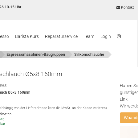
26 10-15 Uhr
Kontakt
resso
Barista Kurs
Reparaturservice
Team
Login
Espressomaschinen-Baugruppen
Silikonschläuche
nschlauch Ø5x8 160mm
Haben Sie
5965
günstiger
hlauch Ø5x8 160mm
Link.
Wir werd
(abhängig von der Lieferadresse kann die MwSt. an der Kasse variieren),
ndkosten
Woande
ar,
gbar