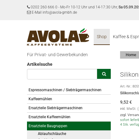
0202 260 666 0
-
Mo-Fr 10-12 Uhr und 14-17:30 Uhr,
Sa 05.09.20
E-Mail info@avola-gmbh.de
Shop
Kaffee & Esp
Für Privat- und Gewerbekunden
Home
Artikelsuche
Siliko
Art.-Nr.:
805
Espressomaschinen / Siebträgermaschinen
Silikonsc
Kaffeemühlen
9,52
€
Ersatzteile Siebträgermaschinen
inkl. MwSt. 
zzgl. Versa
Ersatzteile Kaffeemühlen
sofort lieferb
4 Stk. verfü
Ersatzteile Baugruppen
Ablaufschläuche