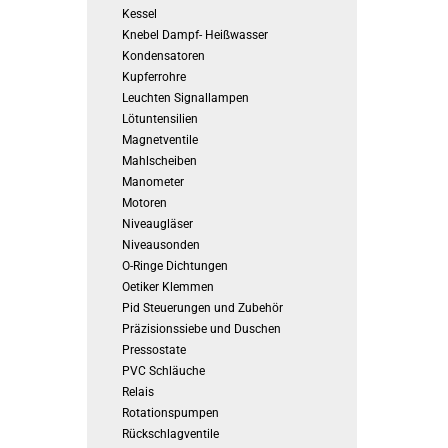
Kessel
Knebel Dampf- Heißwasser
Kondensatoren
Kupferrohre
Leuchten Signallampen
Lötuntensilien
Magnetventile
Mahlscheiben
Manometer
Motoren
Niveaugläser
Niveausonden
O-Ringe Dichtungen
Oetiker Klemmen
Pid Steuerungen und Zubehör
Präzisionssiebe und Duschen
Pressostate
PVC Schläuche
Relais
Rotationspumpen
Rückschlagventile