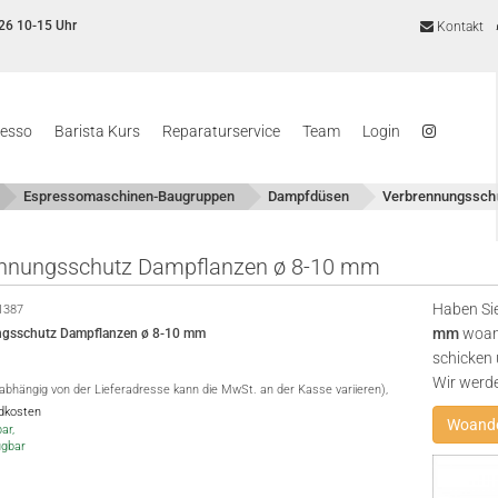
26 10-15 Uhr
Kontakt
resso
Barista Kurs
Reparaturservice
Team
Login
Espressomaschinen-Baugruppen
Dampfdüsen
Verbrennungssch
nnungsschutz Dampflanzen ø 8-10 mm
Haben Sie
1387
mm
woand
ngsschutz Dampflanzen ø 8-10 mm
schicken 
Wir werd
(abhängig von der Lieferadresse kann die MwSt. an der Kasse variieren),
ndkosten
Woande
ar,
ügbar