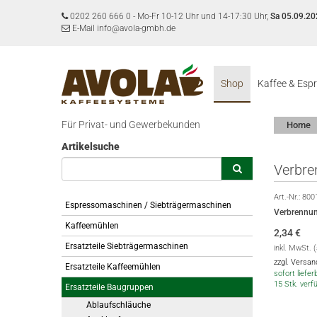
0202 260 666 0
-
Mo-Fr 10-12 Uhr und 14-17:30 Uhr,
Sa 05.09.20
E-Mail info@avola-gmbh.de
Shop
Kaffee & Esp
Für Privat- und Gewerbekunden
Home
Artikelsuche
Verbre
Art.-Nr.:
800
Espressomaschinen / Siebträgermaschinen
Verbrennu
Kaffeemühlen
2,34
€
Ersatzteile Siebträgermaschinen
inkl. MwSt. 
zzgl. Versa
Ersatzteile Kaffeemühlen
sofort lieferb
15 Stk. verf
Ersatzteile Baugruppen
Ablaufschläuche