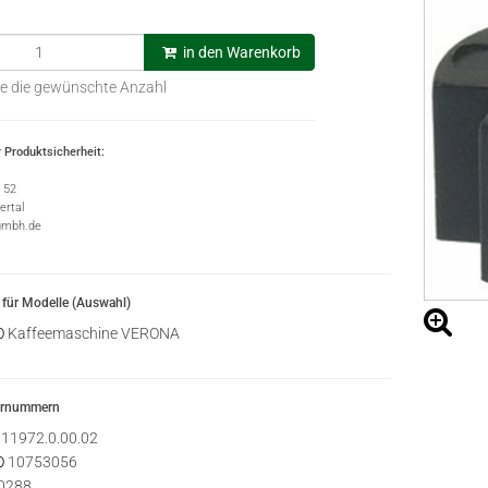
in den Warenkorb
e die gewünschte Anzahl
 Produktsicherheit:
e 52
rtal
gmbh.de
für Modelle (Auswahl)
O
Kaffeemaschine VERONA
ernummern
11972.0.00.02
O
10753056
0288