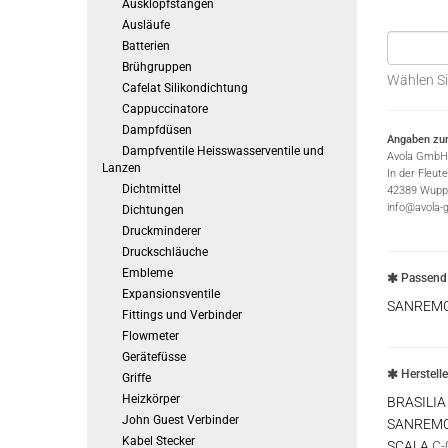
Ausklopfstangen
Ausläufe
Batterien
Brühgruppen
Wählen Si
Cafelat Silikondichtung
Cappuccinatore
Dampfdüsen
Angaben zur
Dampfventile Heisswasserventile und
Avola GmbH
Lanzen
In der Fleut
Dichtmittel
42389 Wuppe
info@avola-
Dichtungen
Druckminderer
Druckschläuche
Embleme
Passend 
Expansionsventile
SANREM
Fittings und Verbinder
Flowmeter
Gerätefüsse
Herstell
Griffe
Heizkörper
BRASILIA
John Guest Verbinder
SANREM
Kabel Stecker
SCALA
C-