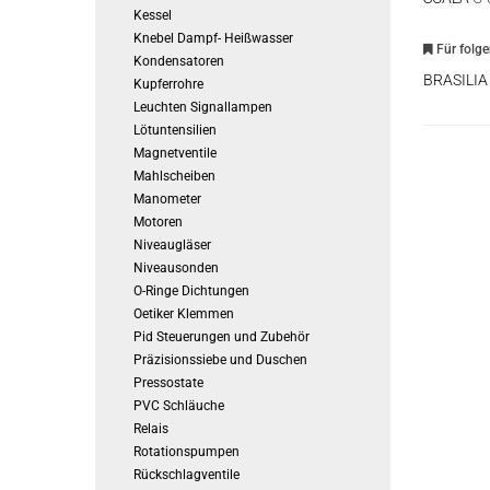
Kessel
Knebel Dampf- Heißwasser
Für folg
Kondensatoren
BRASILI
Kupferrohre
Leuchten Signallampen
Lötuntensilien
Magnetventile
Mahlscheiben
Manometer
Motoren
Niveaugläser
Niveausonden
O-Ringe Dichtungen
Oetiker Klemmen
Pid Steuerungen und Zubehör
Präzisionssiebe und Duschen
Pressostate
PVC Schläuche
Relais
Rotationspumpen
Rückschlagventile