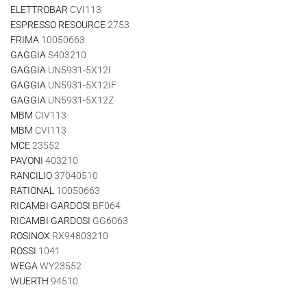
ELETTROBAR
CVI113
ESPRESSO RESOURCE
2753
FRIMA
10050663
GAGGIA
S403210
GAGGIA
UN5931-5X12I
GAGGIA
UN5931-5X12IF
GAGGIA
UN5931-5X12Z
MBM
CIV113
MBM
CVI113
MCE
23552
PAVONI
403210
RANCILIO
37040510
RATIONAL
10050663
RICAMBI GARDOSI
BF064
RICAMBI GARDOSI
GG6063
ROSINOX
RX94803210
ROSSI
1041
WEGA
WY23552
WUERTH
94510