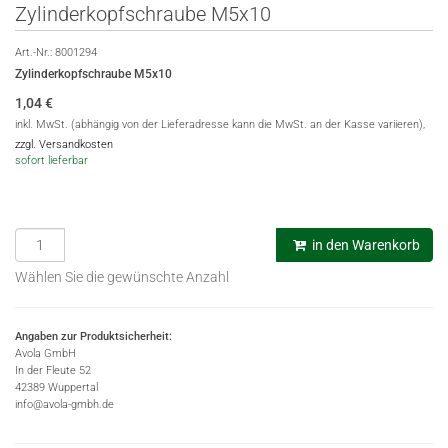
Zylinderkopfschraube M5x10
Art.-Nr.:
8001294
Zylinderkopfschraube M5x10
1,04
€
inkl. MwSt. (abhängig von der Lieferadresse kann die MwSt. an der Kasse variieren),
zzgl. Versandkosten
sofort lieferbar
in den Warenkorb
Wählen Sie die gewünschte Anzahl
Angaben zur Produktsicherheit:
Avola GmbH
In der Fleute 52
42389 Wuppertal
info@avola-gmbh.de