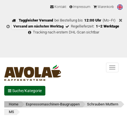
Kontakt
Impressum
Warenkorb
Taggleicher Versand
bei Bestellung bis
12:00 Uhr
(Mo–Fr)
Versand am nächsten Werktag
Regellieferzeit:
1–2 Werktage
Tracking nach erstem DHL-Scan sichtbar
Menu
Suche/Kategorie
Home
Espressomaschinen-Baugruppen
Schrauben Muttern
M5