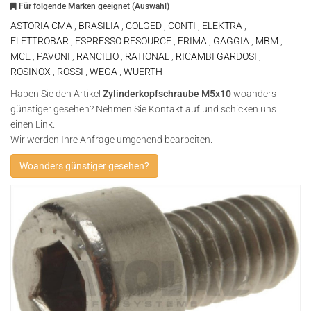
Für folgende Marken geeignet (Auswahl)
ASTORIA CMA
,
BRASILIA
,
COLGED
,
CONTI
,
ELEKTRA
,
ELETTROBAR
,
ESPRESSO RESOURCE
,
FRIMA
,
GAGGIA
,
MBM
,
MCE
,
PAVONI
,
RANCILIO
,
RATIONAL
,
RICAMBI GARDOSI
,
ROSINOX
,
ROSSI
,
WEGA
,
WUERTH
Haben Sie den Artikel
Zylinderkopfschraube M5x10
woanders
günstiger gesehen? Nehmen Sie Kontakt auf und schicken uns
einen Link.
Wir werden Ihre Anfrage umgehend bearbeiten.
Woanders günstiger gesehen?