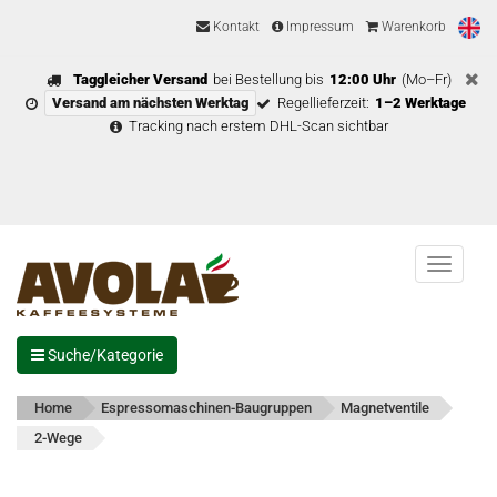
Kontakt
Impressum
Warenkorb
Taggleicher Versand
bei Bestellung bis
12:00 Uhr
(Mo–Fr)
Versand am nächsten Werktag
Regellieferzeit:
1–2 Werktage
Tracking nach erstem DHL-Scan sichtbar
Menu
Suche/Kategorie
Home
Espressomaschinen-Baugruppen
Magnetventile
2-Wege