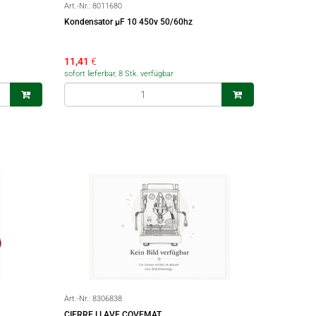
Art.-Nr.:
8011680
Kondensator µF 10 450v 50/60hz
11,41
€
sofort lieferbar, 8 Stk. verfügbar
Art.-Nr.:
8306838
CIERRE LLAVE COVEMAT