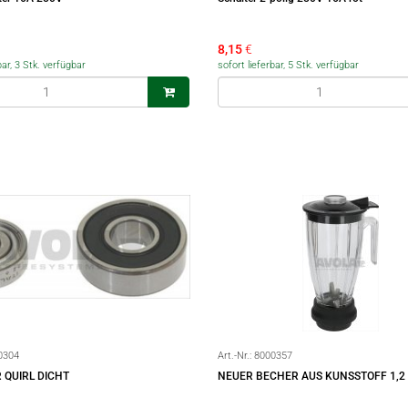
8,15
€
bar, 3 Stk. verfügbar
sofort lieferbar, 5 Stk. verfügbar
0304
Art.-Nr.:
8000357
 QUIRL DICHT
NEUER BECHER AUS KUNSSTOFF 1,2 