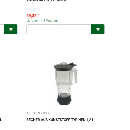
89,35
€
Lieferzeit: 4-6 Wochen..
Art.-Nr.:
8000358
L
BECHER AUS KUNSTSTOFF TYP NEU 1,2 l