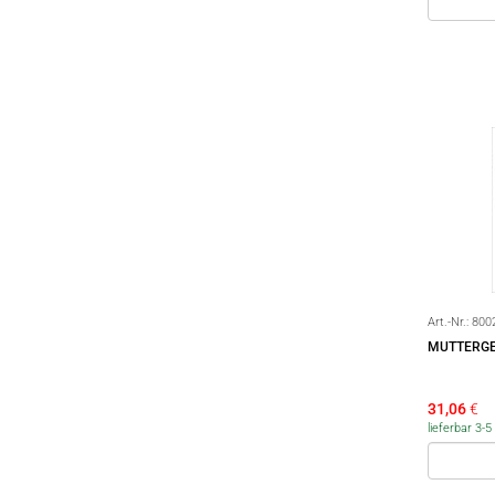
Art.-Nr.:
800
MUTTERGE
31,06
€
lieferbar 3