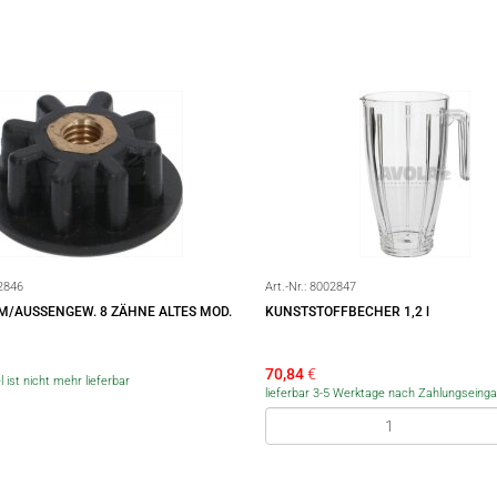
2846
Art.-Nr.:
8002847
M/AUSSENGEW. 8 ZÄHNE ALTES MOD.
KUNSTSTOFFBECHER 1,2 l
70,84
€
l ist nicht mehr lieferbar
lieferbar 3-5 Werktage nach Zahlungseing