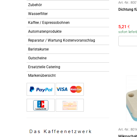
Art.-Nr.:
800
Zubehör
Dichtung f
Wasserfilter
Kaffee / Espressobohnen
5,21
€
Automatenprodukte
sofort liefer
Reparatur / Wartung Kostenvoranschlag
Baristakurse
Gutscheine
Ersatzteile Catering
Markenübersicht
Art.-Nr.:
801
Mikroschal