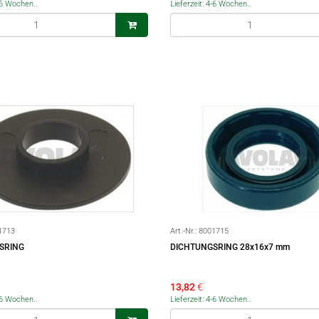
4-6 Wochen..
Lieferzeit: 4-6 Wochen..
1713
Art.-Nr.:
8001715
SRING
DICHTUNGSRING 28x16x7 mm
13,82
€
4-6 Wochen..
Lieferzeit: 4-6 Wochen..