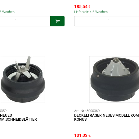
185,54
€
4-6 Wochen..
Lieferzeit: 4-6 Wochen..
0359
Art.-Nr.:
8000360
.NEUES
DECKELTRÄGER NEUES MODELL KOM
.M.SCHNEIDBLÄTTER
KONUS
101,03
€