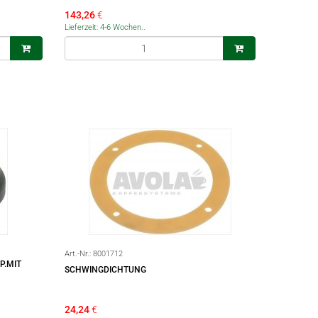
143,26
€
Lieferzeit: 4-6 Wochen..
Art.-Nr.:
8001712
P.MIT
SCHWINGDICHTUNG
24,24
€