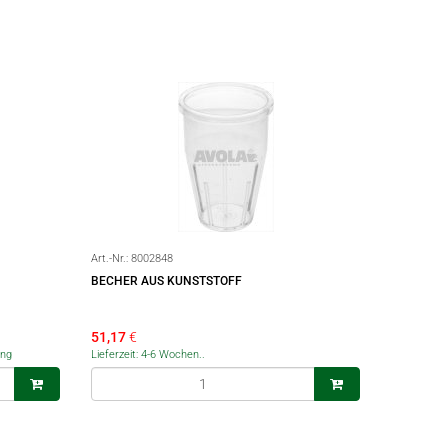
Art.-Nr.:
8002848
BECHER AUS KUNSTSTOFF
51,17
€
ang
Lieferzeit: 4-6 Wochen..