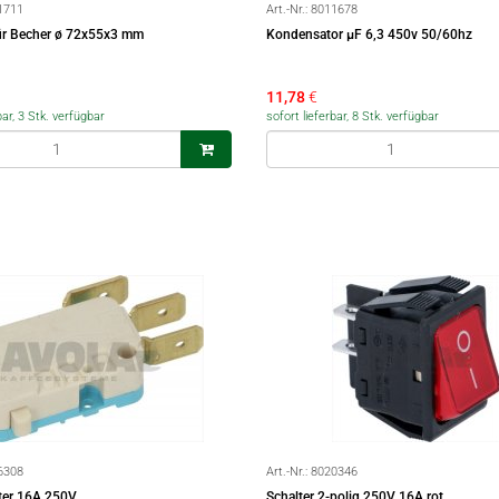
1711
Art.-Nr.:
8011678
ür Becher ø 72x55x3 mm
Kondensator µF 6,3 450v 50/60hz
11,78
€
bar, 3 Stk. verfügbar
sofort lieferbar, 8 Stk. verfügbar
6308
Art.-Nr.:
8020346
ter 16A 250V
Schalter 2-polig 250V 16A rot