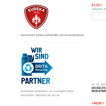
61,23
€
Lieferzeit: 
Autorisierter Eureka Fachhändler und Servicewerkstatt
Art.-Nr.:
800
DECKELTR
MOD.KOMP
Kostenlose Rücknahme von erschöpften Brita
Kartuschen. Sprechen Sie uns an.
146,00
€