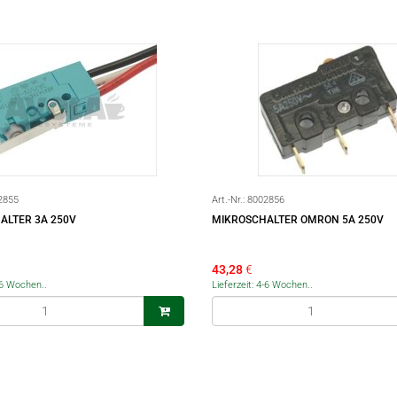
2855
Art.-Nr.:
8002856
ALTER 3A 250V
MIKROSCHALTER OMRON 5A 250V
43,28
€
4-6 Wochen..
Lieferzeit: 4-6 Wochen..