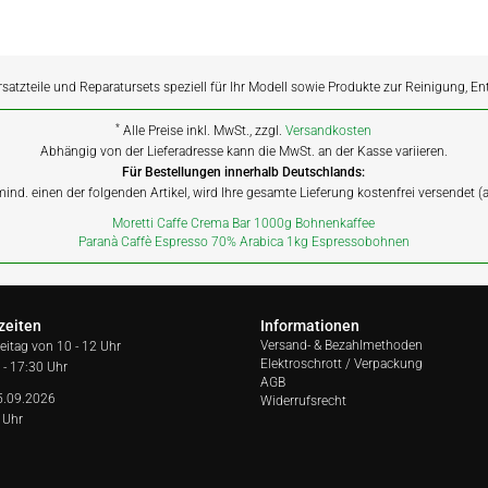
rsatzteile und Reparatursets speziell für Ihr Modell sowie Produkte zur Reinigung, E
*
Alle Preise inkl. MwSt., zzgl.
Versandkosten
Abhängig von der Lieferadresse kann die MwSt. an der Kasse variieren.
Für Bestellungen innerhalb Deutschlands:
 mind. einen der folgenden Artikel, wird Ihre gesamte Lieferung kostenfrei versendet 
Moretti Caffe Crema Bar 1000g Bohnenkaffee
Paranà Caffè Espresso 70% Arabica 1kg Espressobohnen
zeiten
Informationen
Versand- & Bezahlmethoden
reitag von
10 - 12 Uhr
Elektroschrott / Verpackung
 - 17:30 Uhr
AGB
5.09.2026
Widerrufsrecht
 Uhr