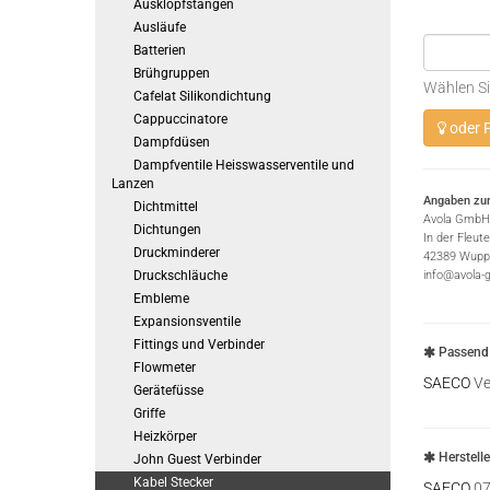
Ausklopfstangen
Ausläufe
Batterien
Brühgruppen
Wählen Si
Cafelat Silikondichtung
Cappuccinatore
oder P
Dampfdüsen
Dampfventile Heisswasserventile und
Lanzen
Angaben zur
Dichtmittel
Avola GmbH
Dichtungen
In der Fleut
Druckminderer
42389 Wuppe
Druckschläuche
info@avola-
Embleme
Expansionsventile
Fittings und Verbinder
Passend 
Flowmeter
SAECO
Ve
Gerätefüsse
Griffe
Heizkörper
Herstell
John Guest Verbinder
Kabel Stecker
SAECO
07