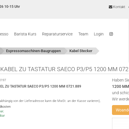
26 10-15 Uhr
Kontakt
resso
Barista Kurs
Reparaturservice
Team
Login
Espressomaschinen-Baugruppen
Kabel Stecker
KABEL ZU TASTATUR SAECO P3/P5 1200 MM 072
Haben Sie
0197
1200 MM
L ZU TASTATUR SAECO P3/P5 1200 MM 0721.889
und schic
Wir werd
(abhängig von der Lieferadresse kann die MwSt. an der Kasse variieren),
ndkosten
Woande
ar,
gbar