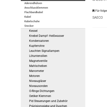
Aderendhülsen
Anschlussklemmen
Für folg
Flachbandkabel
Kabel
SAECO
Kabelschuhe
Stecker
Kessel
Knebel Dampf- Heißwasser
Kondensatoren
Kupferrohre
Leuchten Signallampen
Lötuntensilien
Magnetventile
Mahlscheiben
Manometer
Motoren
Niveaugläser
Niveausonden
O-Ringe Dichtungen
Oetiker Klemmen
Pid Steuerungen und Zubehör
Präzisionssiebe und Duschen