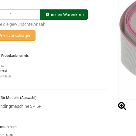
in den Warenkorb
e die gewünschte Anzahl
reis vorschlagen
 Produktsicherheit:
e 52
rtal
gmbh.de
für Modelle (Auswahl)
ndingmaschine 3P, 5P
ernummern
21.889