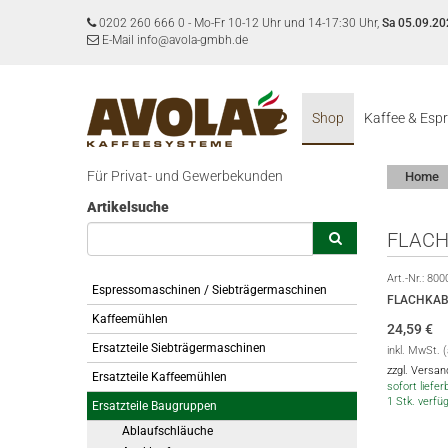
0202 260 666 0
-
Mo-Fr 10-12 Uhr und 14-17:30 Uhr,
Sa 05.09.20
E-Mail info@avola-gmbh.de
Shop
Kaffee & Esp
Für Privat- und Gewerbekunden
Home
Artikelsuche
FLACH
Art.-Nr.:
800
Espressomaschinen / Siebträgermaschinen
FLACHKABE
Kaffeemühlen
24,59
€
Ersatzteile Siebträgermaschinen
inkl. MwSt. 
zzgl. Versa
Ersatzteile Kaffeemühlen
sofort lieferb
1 Stk. verfü
Ersatzteile Baugruppen
Ablaufschläuche