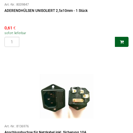
Art.-Nr.:
8009847
ADERENDHÜLSEN UNISOLIERT 2,5x10mm - 1 Stück
0,61
€
sofort lieferbar
Art.-Nr.:
8136976
Anschlussbuchse für Netzkabel inkl. Sicherung 10A