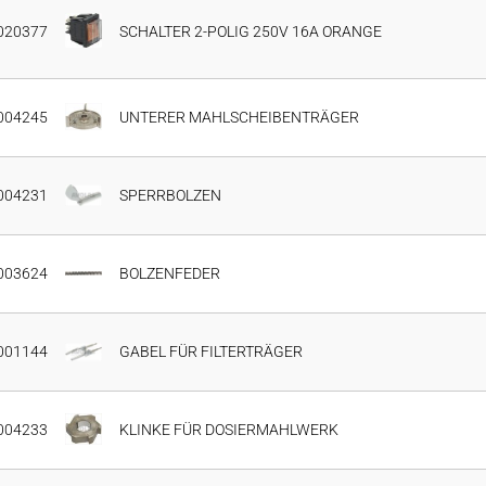
020377
SCHALTER 2-POLIG 250V 16A ORANGE
004245
UNTERER MAHLSCHEIBENTRÄGER
004231
SPERRBOLZEN
003624
BOLZENFEDER
001144
GABEL FÜR FILTERTRÄGER
004233
KLINKE FÜR DOSIERMAHLWERK