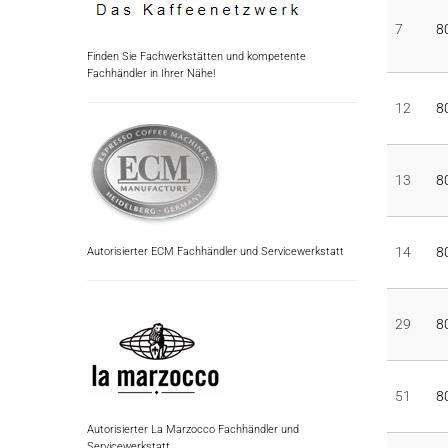
7
8
Finden Sie Fachwerkstätten und kompetente
Fachhändler in Ihrer Nähe!
12
8
13
8
14
8
Autorisierter ECM Fachhändler und Servicewerkstatt
29
8
51
8
Autorisierter La Marzocco Fachhändler und
Servicewerkstatt