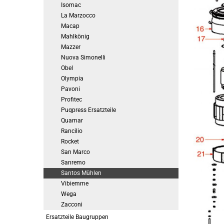
Isomac
La Marzocco
Macap
Mahlkönig
Mazzer
Nuova Simonelli
Obel
Olympia
Pavoni
Profitec
Puqpress Ersatzteile
Quamar
Rancilio
Rocket
San Marco
Sanremo
Santos Mühlen
Vibiemme
Wega
Zacconi
Ersatzteile Baugruppen