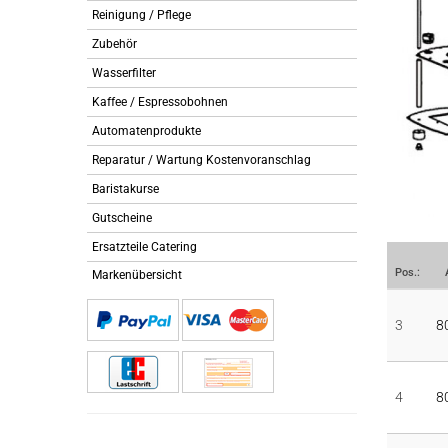
Reinigung / Pflege
Zubehör
Wasserfilter
Kaffee / Espressobohnen
Automatenprodukte
Reparatur / Wartung Kostenvoranschlag
Baristakurse
Gutscheine
Ersatzteile Catering
Pos.:
Markenübersicht
3
8
4
8