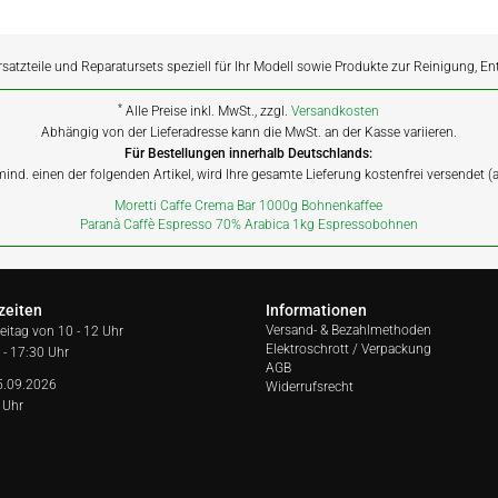
rsatzteile und Reparatursets speziell für Ihr Modell sowie Produkte zur Reinigung, E
*
Alle Preise inkl. MwSt., zzgl.
Versandkosten
Abhängig von der Lieferadresse kann die MwSt. an der Kasse variieren.
Für Bestellungen innerhalb Deutschlands:
 mind. einen der folgenden Artikel, wird Ihre gesamte Lieferung kostenfrei versendet 
Moretti Caffe Crema Bar 1000g Bohnenkaffee
Paranà Caffè Espresso 70% Arabica 1kg Espressobohnen
zeiten
Informationen
Versand- & Bezahlmethoden
reitag von
10 - 12 Uhr
Elektroschrott / Verpackung
 - 17:30 Uhr
AGB
5.09.2026
Widerrufsrecht
 Uhr