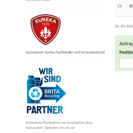
59
8
Ist Ihr A
Anfrag
Positi
Autorisierter Eureka Fachhändler und Servicewerkstatt
Kostenlose Rücknahme von erschöpften Brita
Kartuschen. Sprechen Sie uns an.