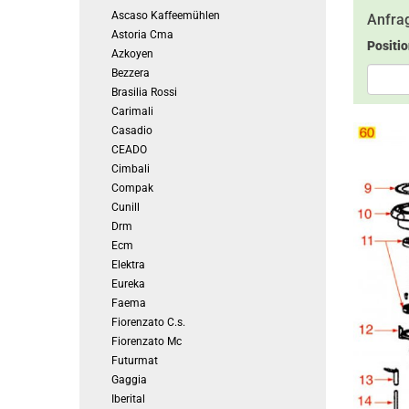
Ascaso Kaffeemühlen
Anfrag
Astoria Cma
Positi
Azkoyen
Bezzera
Brasilia Rossi
Carimali
Casadio
CEADO
Cimbali
Compak
Cunill
Drm
Ecm
Elektra
Eureka
Faema
Fiorenzato C.s.
Fiorenzato Mc
Futurmat
Gaggia
Iberital