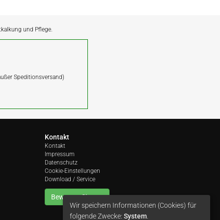
ntkalkung und Pflege.
(außer Speditionsversand)
Kontakt
Kontakt
Impressum
Datenschutz
Cookie-Einstellungen
Download / Service
Bewerten Sie uns
Wir speichern Informationen (Cookies) für
folgende Zwecke:
System
.