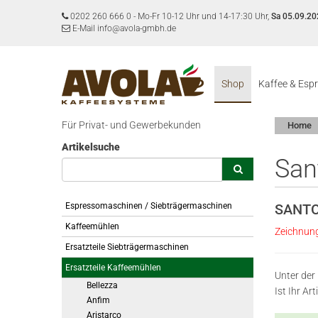
0202 260 666 0
-
Mo-Fr 10-12 Uhr und 14-17:30 Uhr,
Sa 05.09.20
E-Mail info@avola-gmbh.de
Shop
Kaffee & Esp
Für Privat- und Gewerbekunden
Home
Artikelsuche
San
Espressomaschinen / Siebträgermaschinen
SANTO
Kaffeemühlen
Zeichnun
Ersatzteile Siebträgermaschinen
Ersatzteile Kaffeemühlen
Unter der
Bellezza
Ist Ihr A
Anfim
Aristarco