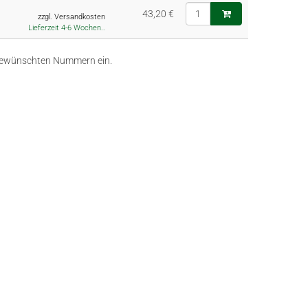
43,20 €
zzgl. Versandkosten
Lieferzeit 4-6 Wochen..
ie gewünschten Nummern ein.