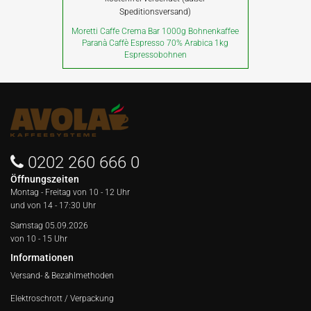
Speditionsversand)
Moretti Caffe Crema Bar 1000g Bohnenkaffee
Paranà Caffè Espresso 70% Arabica 1kg
Espressobohnen
0202 260 666 0
Öffnungszeiten
Montag - Freitag von
10 - 12 Uhr
und von 14 - 17:30 Uhr
Samstag 05.09.2026
von 10 - 15 Uhr
Informationen
Versand- & Bezahlmethoden
Elektroschrott / Verpackung