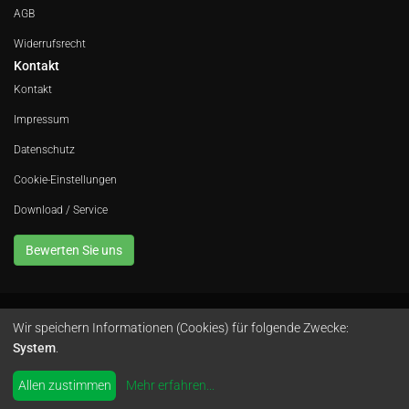
AGB
Widerrufsrecht
Kontakt
Kontakt
Impressum
Datenschutz
Cookie-Einstellungen
Download / Service
Bewerten Sie uns
Wir speichern Informationen (Cookies) für folgende Zwecke:
Avola GmbH • In der Fleute 52 • 42389 Wuppertal • Telefon
0202 260 666 0
•
System
.
Instagram
by
colimori webentwicklung
Allen zustimmen
Mehr erfahren
...