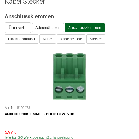
Kabel Stecker
Anschlussklemmen
Übersicht
Aderendhülsen
Anschlussklemmen
Flachbandkabel
Kabel
Kabelschuhe
Stecker
Art.-Nr.:
8101478
ANSCHLUSSKLEMME 3-POLIG GEW. 5,08
5,97
€
lieferbar 3-5 Werktage nach Zahlungseingang