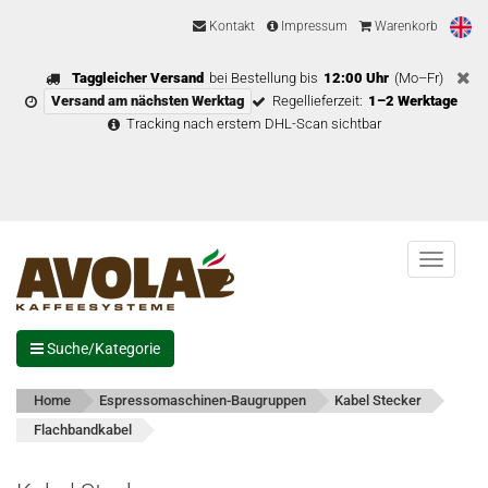
Kontakt
Impressum
Warenkorb
Taggleicher Versand
bei Bestellung bis
12:00 Uhr
(Mo–Fr)
Versand am nächsten Werktag
Regellieferzeit:
1–2 Werktage
Tracking nach erstem DHL-Scan sichtbar
Menu
Suche/Kategorie
Home
Espressomaschinen-Baugruppen
Kabel Stecker
Flachbandkabel