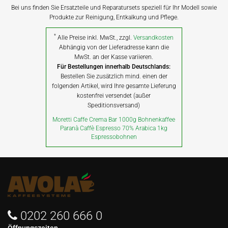
Bei uns finden Sie Ersatzteile und Reparatursets speziell für Ihr Modell sowie
Produkte zur Reinigung, Entkalkung und Pflege.
*
Alle Preise inkl. MwSt., zzgl.
Versandkosten
Abhängig von der Lieferadresse kann die
MwSt. an der Kasse variieren.
Für Bestellungen innerhalb Deutschlands:
Bestellen Sie zusätzlich mind. einen der
folgenden Artikel, wird Ihre gesamte Lieferung
kostenfrei versendet (außer
Speditionsversand)
Moretti Caffe Crema Bar 1000g Bohnenkaffee
Paranà Caffè Espresso 70% Arabica 1kg
Espressobohnen
0202 260 666 0
Öffnungszeiten