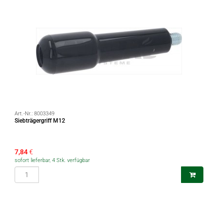
Art.-Nr.:
8003349
Siebträgergriff M12
7,84
€
sofort lieferbar, 4 Stk. verfügbar