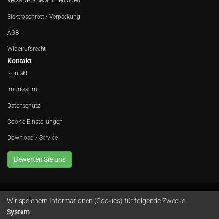
Versand- & Bezahlmethoden
Elektroschrott / Verpackung
AGB
Widerrufsrecht
Kontakt
Kontakt
Impressum
Datenschutz
Cookie-Einstellungen
Download / Service
Bewerten Sie uns
Wir speichern Informationen (Cookies) für folgende Zwecke:
Avola GmbH • In der Fleute 52 • 42389 Wuppertal • Telefon
0202 260 666 0
•
System
.
Instagram