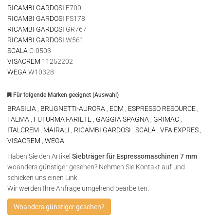
RICAMBI GARDOSI
F700
RICAMBI GARDOSI
FS178
RICAMBI GARDOSI
GR767
RICAMBI GARDOSI
W561
SCALA
C-0503
VISACREM
11252202
WEGA
W10328
Für folgende Marken geeignet (Auswahl)
BRASILIA
,
BRUGNETTI-AURORA
,
ECM
,
ESPRESSO RESOURCE
,
FAEMA
,
FUTURMAT-ARIETE
,
GAGGIA SPAGNA
,
GRIMAC
,
ITALCREM
,
MAIRALI
,
RICAMBI GARDOSI
,
SCALA
,
VFA EXPRES
,
VISACREM
,
WEGA
Haben Sie den Artikel
Siebträger für Espressomaschinen 7 mm
woanders günstiger gesehen? Nehmen Sie Kontakt auf und
schicken uns einen Link.
Wir werden Ihre Anfrage umgehend bearbeiten.
Woanders günstiger gesehen?