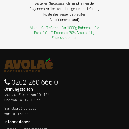
Bestellen Sie zusätzlich mind. einen der
folgenden Artikel, wird Ihre gesamte Lieferung
kostenfrei versendet (außer
Speditionsversand)
Moretti Caffe Crema Bar 1000g Bohnenkaffee
Paranà Caffè Espresso 70% Arabica 1kg
Espressobohnen
0202 260 666 0
Öffnungszeiten
Montag - Freitag von
10 - 12 Uhr
und von 14 - 17:30 Uhr
Samstag 05.09.2026
von 10 - 15 Uhr
Informationen