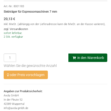
Art.-Nr.:
8001183
Siebträger für Espressomaschinen 7 mm
20,13
€
inkl. MwSt. (abhängig von der Lieferadresse kann die MwSt. an der Kasse variieren),
zzgl. Versandkosten
sofort lieferbar,
2 Stk. verfügbar
in den Warenkorb
Wählen Sie die gewünschte Anzahl
oder Preis vorschlagen
Angaben zur Produktsicherheit:
Avola GmbH
In der Fleute 52
42389 Wuppertal
info@avola-gmbh.de