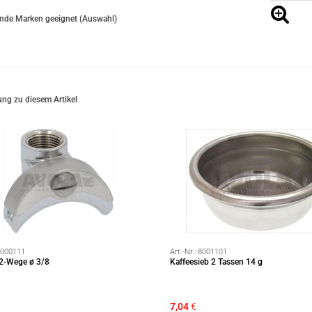
ende Marken geeignet (Auswahl)
ng zu diesem Artikel
000111
Art.-Nr.:
8001101
 2-Wege ø 3/8
Kaffeesieb 2 Tassen 14 g
7,04
€