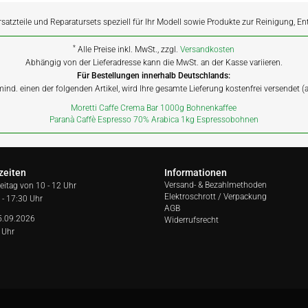
rsatzteile und Reparatursets speziell für Ihr Modell sowie Produkte zur Reinigung, E
*
Alle Preise inkl. MwSt., zzgl.
Versandkosten
Abhängig von der Lieferadresse kann die MwSt. an der Kasse variieren.
Für Bestellungen innerhalb Deutschlands:
 mind. einen der folgenden Artikel, wird Ihre gesamte Lieferung kostenfrei versendet 
Moretti Caffe Crema Bar 1000g Bohnenkaffee
Paranà Caffè Espresso 70% Arabica 1kg Espressobohnen
zeiten
Informationen
Versand- & Bezahlmethoden
reitag von
10 - 12 Uhr
Elektroschrott / Verpackung
 - 17:30 Uhr
AGB
5.09.2026
Widerrufsrecht
 Uhr