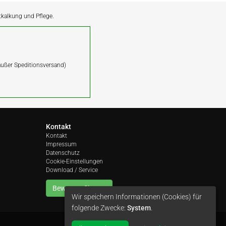
ntkalkung und Pflege.
(außer Speditionsversand)
Kontakt
Kontakt
Impressum
Datenschutz
Cookie-Einstellungen
Download / Service
Bewerten Sie uns
Wir speichern Informationen (Cookies) für
folgende Zwecke:
System
.