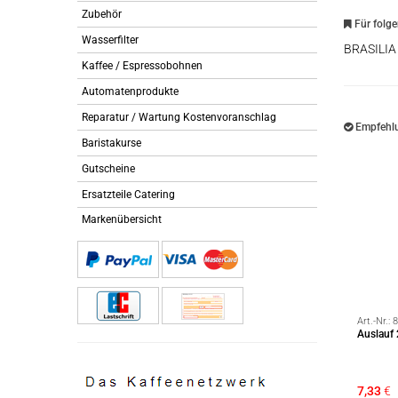
Zubehör
Für folg
Wasserfilter
BRASILIA
Kaffee / Espressobohnen
Automatenprodukte
Reparatur / Wartung Kostenvoranschlag
Empfehlu
Baristakurse
Gutscheine
Ersatzteile Catering
Markenübersicht
Art.-Nr.:
8
Auslauf
7,33
€