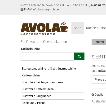
0202 260 666 0
-
Mo-Fr 10-12 Uhr und 14-17:30 Uhr,
Sa 05.09.20
E-Mail info@avola-gmbh.de
Shop
Kaffee & Esp
Für Privat- und Gewerbekunden
Home
Artikelsuche
SIEBT
Art.-Nr.:
800
Espressomaschinen / Siebträgermaschinen
SIEBTRÄGE
Kaffeemühlen
Preis a
Ersatzteile Siebträgermaschinen
Ersatzteile Kaffeemühlen
Details
Ersatzteile Baugruppen
Auslaufan
Reinigung / Pflege