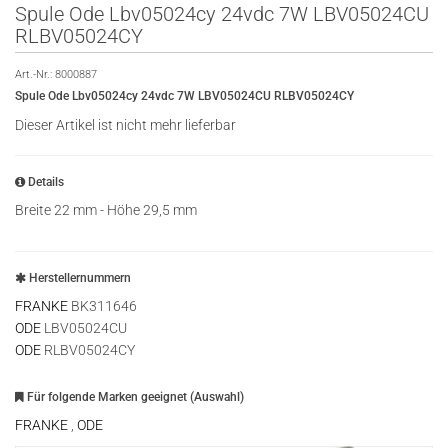
Spule Ode Lbv05024cy 24vdc 7W LBV05024CU
RLBV05024CY
Art.-Nr.:
8000887
Spule Ode Lbv05024cy 24vdc 7W LBV05024CU RLBV05024CY
Dieser Artikel ist nicht mehr lieferbar
Details
Breite 22 mm - Höhe 29,5 mm
Herstellernummern
FRANKE
BK311646
ODE
LBV05024CU
ODE
RLBV05024CY
Für folgende Marken geeignet (Auswahl)
FRANKE
,
ODE