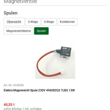
Magnetventile
Spulen
Übersicht
2-Wege
3-Wege
Kollektoren
Magnetventilkerne
Spulen
Art.-Nr.:
8140330
Elektra Magneventil Spule 230V 496082Q3 7LBG 13W
40,35
€
sofort lieferbar, 1 Stk. verfügbar