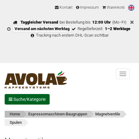
Kontakt
Impressum
Warenkorb
Taggleicher Versand
bei Bestellung bis
12:00 Uhr
(Mo–Fr)
Versand am nächsten Werktag
Regellieferzeit:
1–2 Werktage
Tracking nach erstem DHL-Scan sichtbar
Menu
Suche/Kategorie
Home
Espressomaschinen-Baugruppen
Magnetventile
Spulen