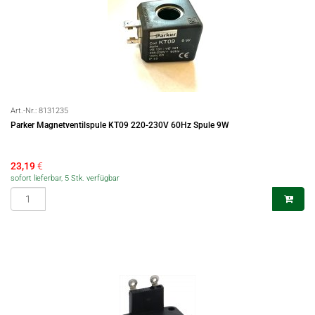
Art.-Nr.:
8131235
Parker Magnetventilspule KT09 220-230V 60Hz Spule 9W
23,19
€
sofort lieferbar, 5 Stk. verfügbar