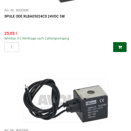
Art.-Nr.:
8000908
SPULE ODE RLBA05024CS 24VDC 5W
25,03
€
lieferbar 3-5 Werktage nach Zahlungseingang
Art.-Nr.:
8063436