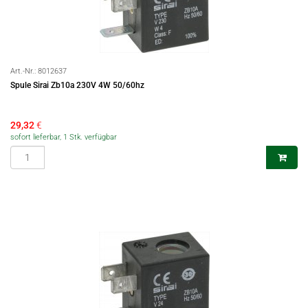
Art.-Nr.:
8012637
Spule Sirai Zb10a 230V 4W 50/60hz
29,32
€
sofort lieferbar, 1 Stk. verfügbar