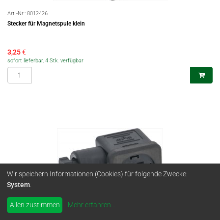
Art.-Nr.:
8012426
Stecker für Magnetspule klein
3,25
€
sofort lieferbar, 4 Stk. verfügbar
Wir speichern Informationen (Cookies) für folgende Zwecke:
System
.
Allen zustimmen
Mehr erfahren
...
Art.-Nr.:
8012420