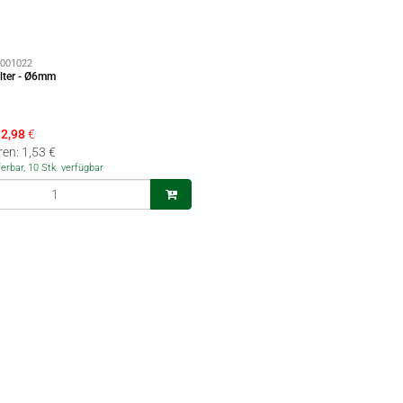
001022
lter - Ø6mm
2,98
€
ren: 1,53 €
ferbar, 10 Stk. verfügbar