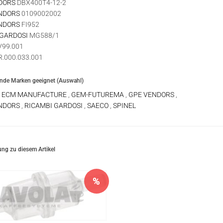
DORS
DBX400T4-12-2
NDORS
0109002002
NDORS
FI952
 GARDOSI
MG588/1
99.001
.000.033.001
ende Marken geeignet (Auswahl)
,
ECM MANUFACTURE
,
GEM-FUTUREMA
,
GPE VENDORS
,
NDORS
,
RICAMBI GARDOSI
,
SAECO
,
SPINEL
ng zu diesem Artikel
%