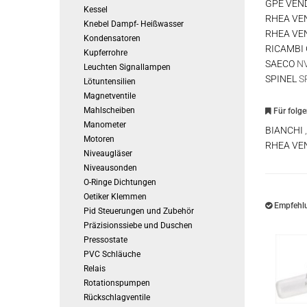
GPE VEN
Kessel
RHEA VE
Knebel Dampf- Heißwasser
RHEA VE
Kondensatoren
RICAMBI
Kupferrohre
SAECO
NV
Leuchten Signallampen
SPINEL
SR
Lötuntensilien
Magnetventile
Mahlscheiben
Für folg
Manometer
BIANCHI
Motoren
RHEA VE
Niveaugläser
Niveausonden
O-Ringe Dichtungen
Oetiker Klemmen
Empfehlu
Pid Steuerungen und Zubehör
Präzisionssiebe und Duschen
Pressostate
PVC Schläuche
Relais
Rotationspumpen
Rückschlagventile