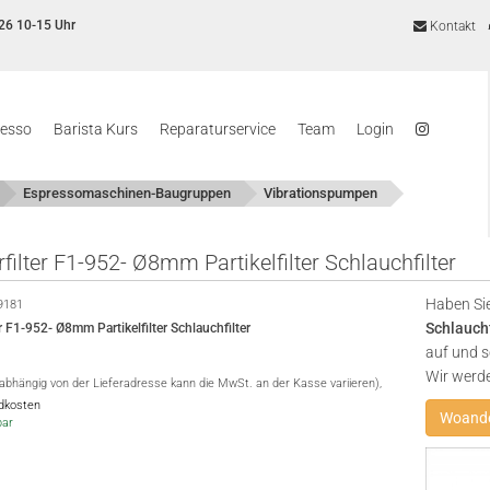
26 10-15 Uhr
Kontakt
resso
Barista Kurs
Reparaturservice
Team
Login
Espressomaschinen-Baugruppen
Vibrationspumpen
ilter F1-952- Ø8mm Partikelfilter Schlauchfilter
Haben Sie
9181
Schlauchf
r F1-952- Ø8mm Partikelfilter Schlauchfilter
auf und s
Wir werd
(abhängig von der Lieferadresse kann die MwSt. an der Kasse variieren),
ndkosten
Woande
bar