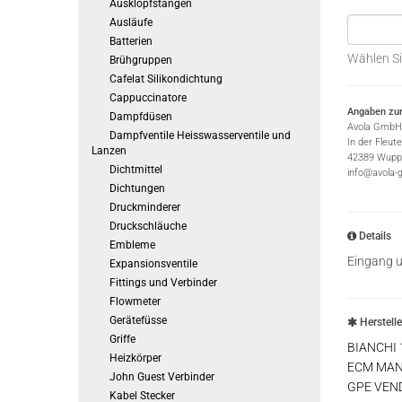
Ausklopfstangen
Ausläufe
Batterien
Wählen Si
Brühgruppen
Cafelat Silikondichtung
Cappuccinatore
Angaben zur
Dampfdüsen
Avola GmbH
Dampfventile Heisswasserventile und
In der Fleut
Lanzen
42389 Wuppe
Dichtmittel
info@avola-
Dichtungen
Druckminderer
Druckschläuche
Details
Embleme
Eingang 
Expansionsventile
Fittings und Verbinder
Flowmeter
Gerätefüsse
Herstell
Griffe
BIANCHI
Heizkörper
ECM MA
John Guest Verbinder
GPE VEN
Kabel Stecker