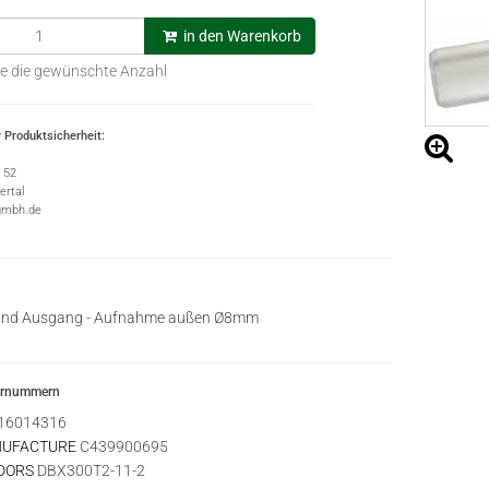
in den Warenkorb
e die gewünschte Anzahl
 Produktsicherheit:
e 52
rtal
gmbh.de
und Ausgang - Aufnahme außen Ø8mm
ernummern
16014316
NUFACTURE
C439900695
DORS
DBX300T2-11-2