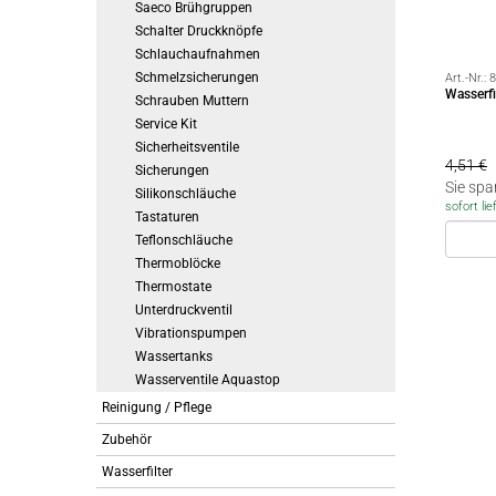
Saeco Brühgruppen
Schalter Druckknöpfe
Schlauchaufnahmen
Schmelzsicherungen
Art.-Nr.:
8
Wasserfi
Schrauben Muttern
Service Kit
Sicherheitsventile
4,51 €
Sicherungen
Sie spa
Silikonschläuche
sofort lie
Tastaturen
Teflonschläuche
Thermoblöcke
Thermostate
Unterdruckventil
Vibrationspumpen
Wassertanks
Wasserventile Aquastop
Reinigung / Pflege
Zubehör
Wasserfilter