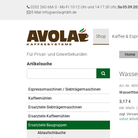
0202 260 666 0
-
Mo-Fr 10-12 Uhr und 14-17:30 Uhr,
Sa 05.09.20
E-Mail info@avola-gmbh.de
Shop
Kaffee & Esp
Für Privat- und Gewerbekunden
Home
Artikelsuche
Wasserf
Art.-Nr.:
805
Espressomaschinen / Siebträgermaschinen
Wasserfilte
Kaffeemühlen
3,17
€
Ersatzteile Siebträgermaschinen
inkl. MwSt. 
zzgl. Versa
Ersatzteile Kaffeemühlen
sofort liefer
Ersatzteile Baugruppen
Ablaufschläuche