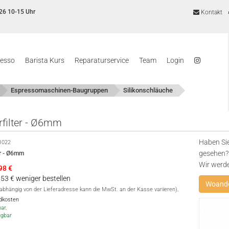
26 10-15 Uhr
Kontakt
resso
Barista Kurs
Reparaturservice
Team
Login
Espressomaschinen-Baugruppen
Silikonschläuche
filter - Ø6mm
Haben Sie
1022
gesehen? 
er - Ø6mm
Wir werd
,98
€
1,53 € weniger bestellen
Woande
(abhängig von der Lieferadresse kann die MwSt. an der Kasse variieren),
ndkosten
ar,
ügbar