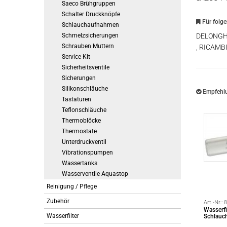
Saeco Brühgruppen
Schalter Druckknöpfe
Für folg
Schlauchaufnahmen
Schmelzsicherungen
DELONG
Schrauben Muttern
,
RICAMB
Service Kit
Sicherheitsventile
Sicherungen
Silikonschläuche
Empfehlu
Tastaturen
Teflonschläuche
Thermoblöcke
Thermostate
Unterdruckventil
Vibrationspumpen
Wassertanks
Wasserventile Aquastop
Reinigung / Pflege
Zubehör
Art.-Nr.:
8
Wasserfi
Wasserfilter
Schlauch