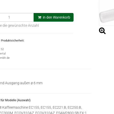
in den Warenkorb
e die gewünschte Anzahl
 Produktsicherheit:
e 52
rtal
gmbh.de
und Ausgang außen ø 6 mm
für Modelle (Auswahl)
I
Kaffeemaschine EC155, EC155, EC221.B, EC250.B,
EC300M, ECOV310AZ, ECOV310AZ, ESAM2800.SB EX:1,