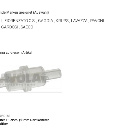
ende Marken geeignet (Auswahl)
HI
,
FIORENZATO C.S.
,
GAGGIA
,
KRUPS
,
LAVAZZA
,
PAVONI
I GARDOSI
,
SAECO
ng zu diesem Artikel
059181
lter F1-952- Ø8mm Partikelfilter
filter