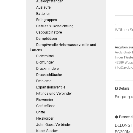
Ausklopfstangen
Ausläufe
Batterien
Brühgruppen
Cafelat Silikondichtung
Wählen Si
Cappuccinatore
Dampfdüsen
Dampfventile Heisswasserventile und
Angaben zur
Lanzen
Avola GmbH
Dichtmittel
In der Fleut
Dichtungen
42389 Wuppe
info@avola-
Druckminderer
Druckschläuche
Embleme
Expansionsventile
Details
Fittings und Verbinder
Eingang 
Flowmeter
Gerätefüsse
Griffe
Passend 
Heizkörper
John Guest Verbinder
DELONGH
Kabel Stecker
EC300M, 