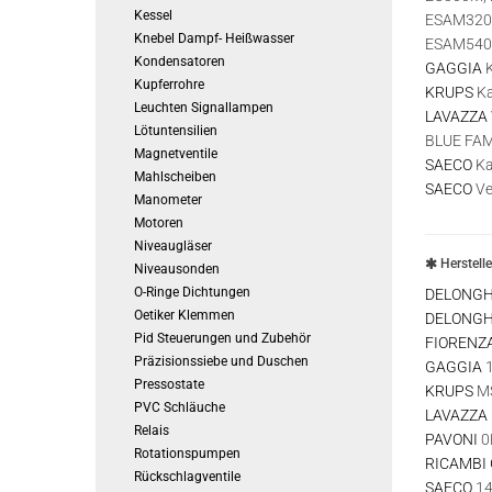
Kessel
ESAM3200
Knebel Dampf- Heißwasser
ESAM5400
Kondensatoren
GAGGIA
K
Kupferrohre
KRUPS
Ka
Leuchten Signallampen
LAVAZZA
Lötuntensilien
BLUE FAM
Magnetventile
SAECO
Ka
Mahlscheiben
SAECO
Ve
Manometer
Motoren
Niveaugläser
Herstell
Niveausonden
O-Ringe Dichtungen
DELONGH
Oetiker Klemmen
DELONGH
Pid Steuerungen und Zubehör
FIORENZA
Präzisionssiebe und Duschen
GAGGIA
1
Pressostate
KRUPS
MS
PVC Schläuche
LAVAZZA
Relais
PAVONI
0
Rotationspumpen
RICAMBI
Rückschlagventile
SAECO
14