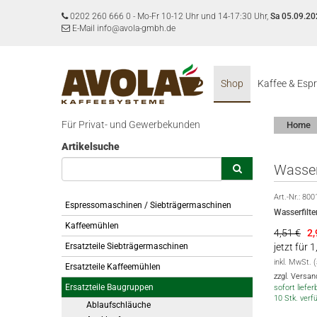
0202 260 666 0
-
Mo-Fr 10-12 Uhr und 14-17:30 Uhr,
Sa 05.09.20
E-Mail info@avola-gmbh.de
Shop
Kaffee & Esp
Für Privat- und Gewerbekunden
Home
Artikelsuche
Wasser
Art.-Nr.:
800
Espressomaschinen / Siebträgermaschinen
Wasserfilt
Kaffeemühlen
4,51 €
2
Ersatzteile Siebträgermaschinen
jetzt für 
inkl. MwSt. 
Ersatzteile Kaffeemühlen
zzgl. Versa
Ersatzteile Baugruppen
sofort lieferb
10 Stk. verf
Ablaufschläuche