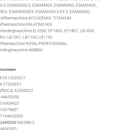
.S, ESAM3500.S, ESAM4400, ESAM5400, ESAM5400,
EX, ESAM5400EX, ESAM5500.S EX:2, ESAM6600
affeemaschine ACCADEMIA, TITANIUM
ffeemaschine PALATINO 905
Vendingmaschine EL3200, EP1800, EP1801, LB1000
ILY, LB1001, LB1100, LB1150
ffeemaschine ROYAL-PROFESSIONAL
ndingmaschine AMBRA
ernummern
I
5513220521
I
VT205651
TO C.S.
A2300022
44650300
-0909423
10079897
P144650300
 GARDOSI
MG588/3
4650300