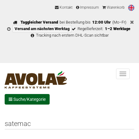
Kontakt
Impressum
Warenkorb
Taggleicher Versand
bei Bestellung bis
12:00 Uhr
(Mo–Fr)
Versand am nächsten Werktag
Regellieferzeit:
1–2 Werktage
Tracking nach erstem DHL-Scan sichtbar
Menu
Suche/Kategorie
satemac