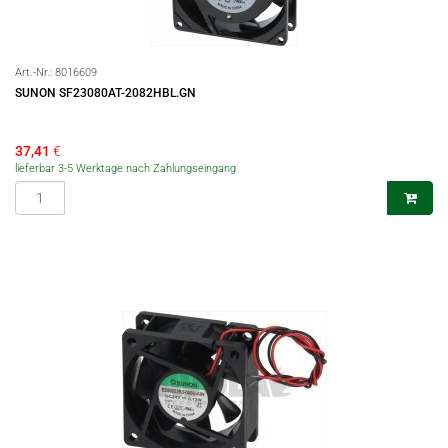
Art.-Nr.:
8016609
SUNON SF23080AT-2082HBL.GN
37,41
€
lieferbar 3-5 Werktage nach Zahlungseingang