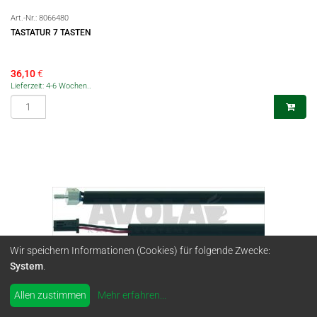
Art.-Nr.:
8066480
TASTATUR 7 TASTEN
36,10
€
Lieferzeit: 4-6 Wochen..
Wir speichern Informationen (Cookies) für folgende Zwecke:
System
.
Allen zustimmen
Mehr erfahren
...
Art.-Nr.:
8066633