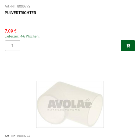
Art.-Nr.:
8000772
PULVERTRICHTER
7,09
€
Lieferzeit: 4-6 Wochen..
Art.-Nr.:
8000774