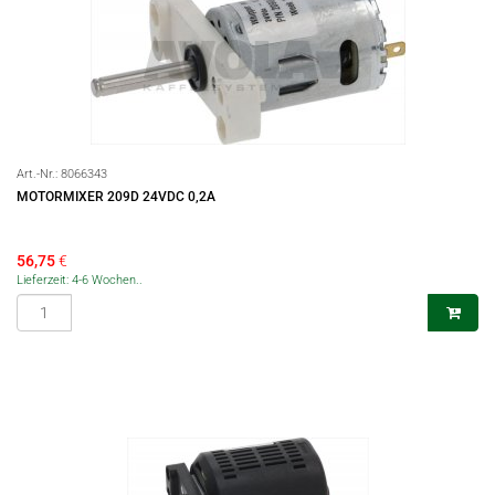
Art.-Nr.:
8066343
MOTORMIXER 209D 24VDC 0,2A
56,75
€
Lieferzeit: 4-6 Wochen..