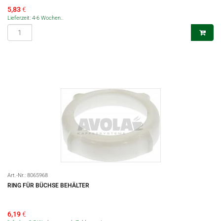
5,83
€
Lieferzeit: 4-6 Wochen..
Art.-Nr.:
8065968
RING FÜR BÜCHSE BEHÄLTER
6,19
€