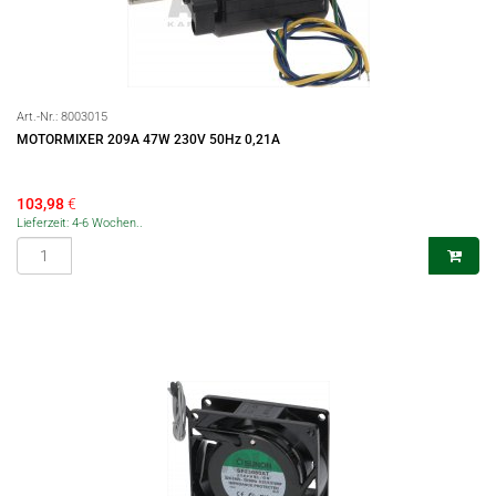
Art.-Nr.:
8003015
MOTORMIXER 209A 47W 230V 50Hz 0,21A
103,98
€
Lieferzeit: 4-6 Wochen..