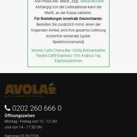
*
Alle Preise inkl. MwSt., zzgl.
Versandkosten
Abhängig von der Lieferadresse kann die
MwSt. an der Kasse variieren.
Für Bestellungen innerhalb Deutschlands:
Bestellen Sie zusätzlich mind. einen der
folgenden Artikel, wird Ihre gesamte Lieferung
kostenfrei versendet (außer
Speditionsversand)
Moretti Caffe Crema Bar 1000g Bohnenkaffee
Paranà Caffè Espresso 70% Arabica 1kg
Espressobohnen
0202 260 666 0
Öffnungszeiten
Montag - Freitag von
10 - 12 Uhr
und von 14 - 17:30 Uhr
Samstag 05.09.2026