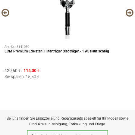
Art.-Nr.:
8141030
Art
ECM Premium Edelstahl Filterträger Siebträger - 1 Auslauf schräg
Li
129,50 €
114,00
€
5,
Sie sparen: 15,50 €
Bei uns finden Sie Ersatzteile und Reparatursets speziell für Ihr Modell sowie
Produkte zur Reinigung, Entkalkung und Pflege.