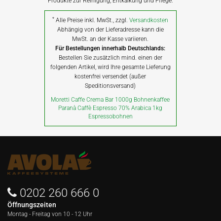
Produkte zur Reinigung, Entkalkung und Pflege.
*
Alle Preise inkl. MwSt., zzgl.
Versandkosten
Abhängig von der Lieferadresse kann die
MwSt. an der Kasse variieren.
Für Bestellungen innerhalb Deutschlands:
Bestellen Sie zusätzlich mind. einen der
folgenden Artikel, wird Ihre gesamte Lieferung
kostenfrei versendet (außer
Speditionsversand)
Moretti Caffe Crema Bar 1000g Bohnenkaffee
Paranà Caffè Espresso 70% Arabica 1kg
Espressobohnen
0202 260 666 0
Öffnungszeiten
Montag - Freitag von
10 - 12 Uhr