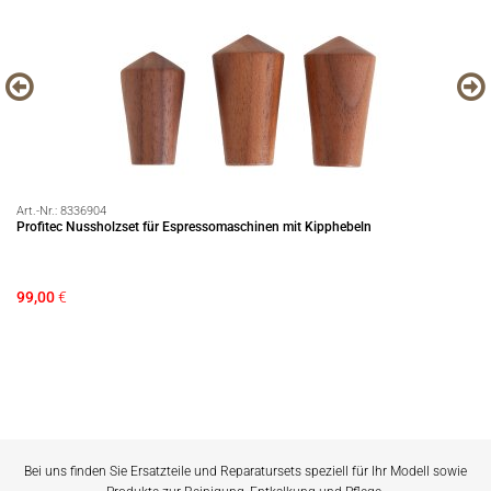
Art.-Nr.:
8336904
Art
Profitec Nussholzset für Espressomaschinen mit Kipphebeln
Es
99,00
€
28
Bei uns finden Sie Ersatzteile und Reparatursets speziell für Ihr Modell sowie