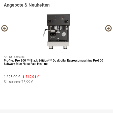
Angebote & Neuheiten
Art.-Nr.:
8280983
Art
Profitec Pro 300 ***Black Edition*** Dualboiler Espressomaschine Pro300
Ro
Schwarz Matt *Neu Fast Heat up
1.625,00 €
1.549,01
€
59
Sie sparen: 75,99 €