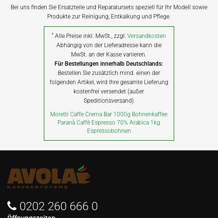
Bei uns finden Sie Ersatzteile und Reparatursets speziell für Ihr Modell sowie
Produkte zur Reinigung, Entkalkung und Pflege.
*
Alle Preise inkl. MwSt., zzgl.
Versandkosten
Abhängig von der Lieferadresse kann die
MwSt. an der Kasse variieren.
Für Bestellungen innerhalb Deutschlands:
Bestellen Sie zusätzlich mind. einen der
folgenden Artikel, wird Ihre gesamte Lieferung
kostenfrei versendet (außer
Speditionsversand)
Moretti Caffe Crema Bar 1000g Bohnenkaffee
Paranà Caffè Espresso 70% Arabica 1kg
Espressobohnen
0202 260 666 0