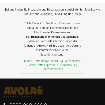
Bei uns finden Sie Ersatzteile und Reparatursets speziell für Ihr Modell sowie
Produkte zur Reinigung, Entkalkung und Pflege.
*
Alle Preise inkl. MwSt., zzgl.
Versandkosten
Abhängig von der Lieferadresse kann die
MwSt. an der Kasse variieren.
Für Bestellungen innerhalb Deutschlands:
Bestellen Sie zusätzlich mind. einen der
folgenden Artikel, wird Ihre gesamte Lieferung
kostenfrei versendet (außer
Speditionsversand)
Moretti Caffe Crema Bar 1000g Bohnenkaffee
Paranà Caffè Espresso 70% Arabica 1kg
Espressobohnen